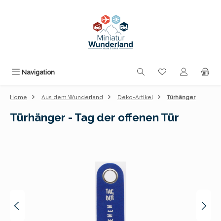
Zum Hauptinhalt springen
Du hast 0 Produk
Navigation
Home
Aus dem Wunderland
Deko-Artikel
Türhänger
Türhänger - Tag der offenen Tür
Bildergalerie überspringen