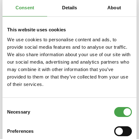
Consent
Details
About
This website uses cookies
Produktgalerie überspringen
Das könnte Ihnen auch gefallen
We use cookies to personalise content and ads, to
provide social media features and to analyse our traffic.
We also share information about your use of our site with
our social media, advertising and analytics partners who
may combine it with other information that you’ve
provided to them or that they’ve collected from your use
of their services.
Consent
Türhänger - Influenza inside
Türh
Necessary
Selection
Preferences
4,90 €*