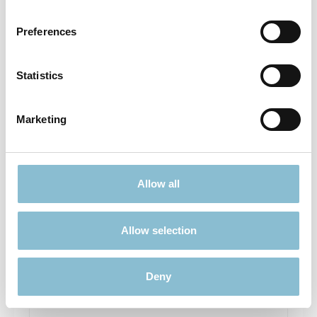
17,90 €*
Preferences
Preise inkl. MwSt. zzgl. Versandkosten
In den Warenkorb
Statistics
Marketing
Allow all
Allow selection
Herpa 537544 Boeing 727-200 Brandiff 1:500
Deny