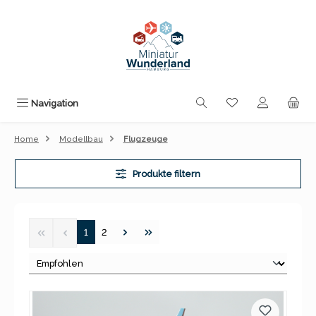
Zum Hauptinhalt springen
Du hast 0 Produk
Navigation
Home
Modellbau
Flugzeuge
Produkte filtern
Seite
Seite
1
2