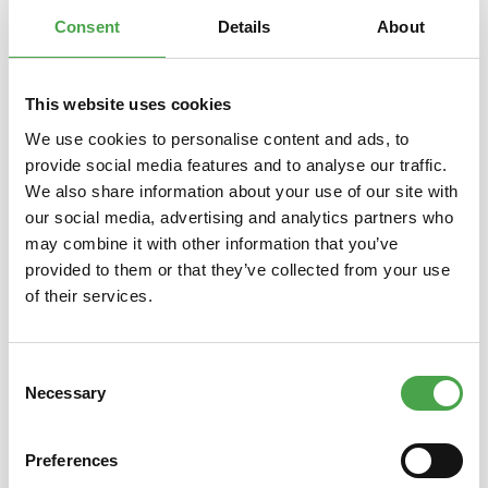
Consent
Details
About
This website uses cookies
Produktgalerie überspringen
Das könnte Ihnen auch gefallen
We use cookies to personalise content and ads, to
provide social media features and to analyse our traffic.
We also share information about your use of our site with
our social media, advertising and analytics partners who
may combine it with other information that you’ve
provided to them or that they’ve collected from your use
of their services.
Consent
Türhänger - Influenza inside
Türh
Necessary
Selection
Preferences
4,90 €*