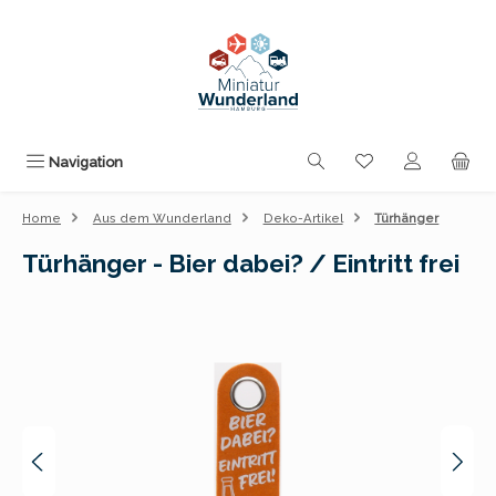
Zum Hauptinhalt springen
Du hast 0 Produk
Navigation
Home
Aus dem Wunderland
Deko-Artikel
Türhänger
Türhänger - Bier dabei? / Eintritt frei
Bildergalerie überspringen