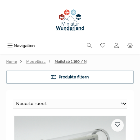
Zum Hauptinhalt springen
Du hast 0 Produk
Navigation
Home
Modellbau
Maßstab 1:160 / N
Produkte filtern