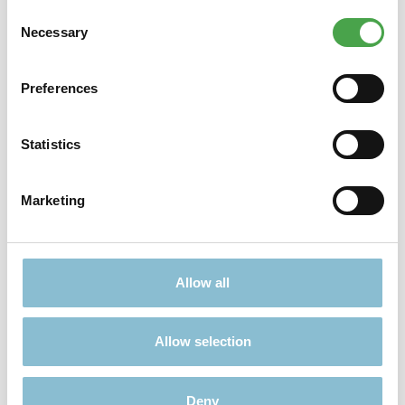
Consent
Necessary
Selection
Eisenbahn Standmodell Amtrak
Preferences
22,90 €*
Statistics
Preise inkl. MwSt. zzgl. Versandkosten
In den Warenkorb
Marketing
Allow all
Allow selection
Deny