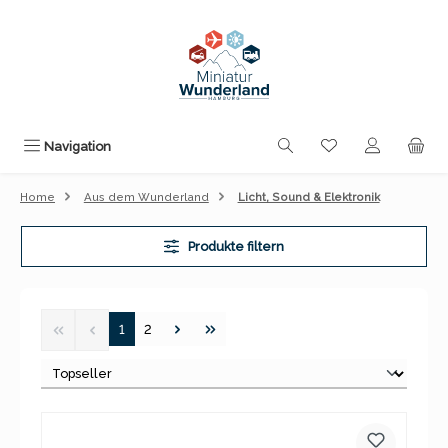
Zum Hauptinhalt springen
Du hast 0 Produk
Navigation
Home
Aus dem Wunderland
Licht, Sound & Elektronik
Produkte filtern
Seite
Seite
1
2