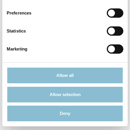
9,90 €*
Preferences
Preise inkl. MwSt. zzgl. Versandkosten
In den Warenkorb
Statistics
Marketing
Allow all
Allow selection
LED Glühbirne - Love
Deny