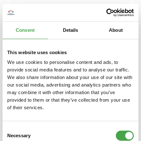
Puzzle "ICE in Mitteldeutschland" 500 Teile
von Ravensburger
Consent
Details
About
9,90 €*
Preise inkl. MwSt. zzgl. Versandkosten
This website uses cookies
In den Warenkorb
We use cookies to personalise content and ads, to
provide social media features and to analyse our traffic.
We also share information about your use of our site with
our social media, advertising and analytics partners who
may combine it with other information that you’ve
provided to them or that they’ve collected from your use
of their services.
Consent
Necessary
Selection