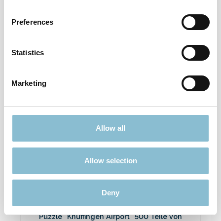
Puzzle "Kirmes" 1000 Teile von Ravensburger
Preferences
14,90 €*
Preise inkl. MwSt. zzgl. Versandkosten
Statistics
In den Warenkorb
Marketing
Allow all
Allow selection
Deny
Puzzle "Knuffingen Airport" 500 Teile von