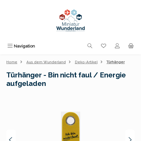
Zum Hauptinhalt springen
Du hast 0 Produk
Navigation
Home
Aus dem Wunderland
Deko-Artikel
Türhänger
Türhänger - Bin nicht faul / Energie
aufgeladen
Bildergalerie überspringen