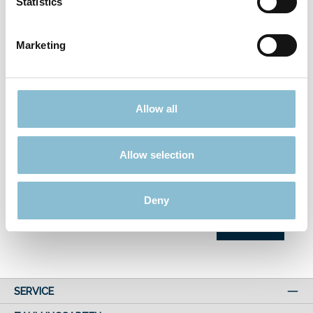
Statistics
Kommentar
*
Marketing
Allow all
Datenschutz
Ich habe die
Datenschutzbestimmungen
zur Kenntnis
Allow selection
genommen und die
AGB
gelesen und bin mit ihnen
einverstanden.
Deny
Die mit einem Stern (*) markierten Felder sind Pflichtfelder.
Abschicken
SERVICE