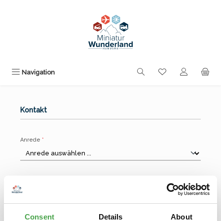
Zum Hauptinhalt springen
Du hast 0 Produk
Navigation
Kontakt
Anrede
*
Vorname
*
Consent
Details
About