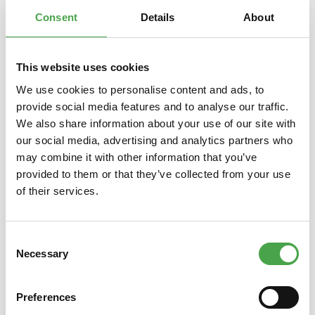
Consent
Details
About
This website uses cookies
Produktgalerie überspringen
Das könnte Ihnen auch gefallen
We use cookies to personalise content and ads, to
provide social media features and to analyse our traffic.
We also share information about your use of our site with
our social media, advertising and analytics partners who
may combine it with other information that you’ve
provided to them or that they’ve collected from your use
of their services.
Consent
Türhänger - Influenza inside
Türh
Necessary
Selection
Preferences
4,90 €*