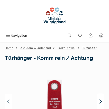
Zum Hauptinhalt springen
Du hast 0 Produk
Navigation
Home
Aus dem Wunderland
Deko-Artikel
Türhänger
Türhänger - Komm rein / Achtung
Bildergalerie überspringen