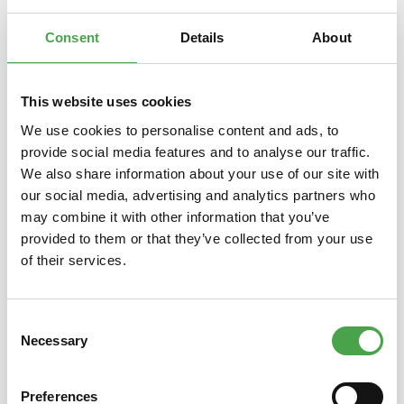
Eigenschaften
Consent
Details
About
This website uses cookies
Produktgalerie überspringen
Das könnte Ihnen auch gefallen
We use cookies to personalise content and ads, to
provide social media features and to analyse our traffic.
We also share information about your use of our site with
our social media, advertising and analytics partners who
may combine it with other information that you’ve
provided to them or that they’ve collected from your use
of their services.
Consent
Necessary
T-Shirt - Miniatur Wunder -
T-Shir
Selection
hellblau
Preferences