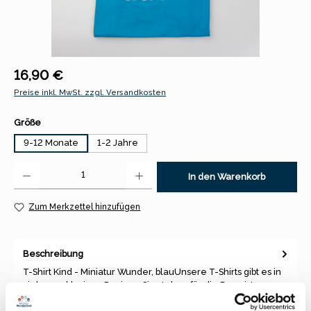
Regulärer Preis:
16,90 €
Preise inkl. MwSt. zzgl. Versandkosten
auswählen
Größe
9-12 Monate
1-2 Jahre
Produkt Anzahl: Gib den gewünschten Wert ein oder benutze die Schaltfl
In den Warenkorb
Zum Merkzettel hinzufügen
Beschreibung
T-Shirt Kind - Miniatur Wunder, blauUnsere T-Shirts gibt es in
vielen, exklusiven Designs. Sie stehen für die Begeisterung,…
Mehr