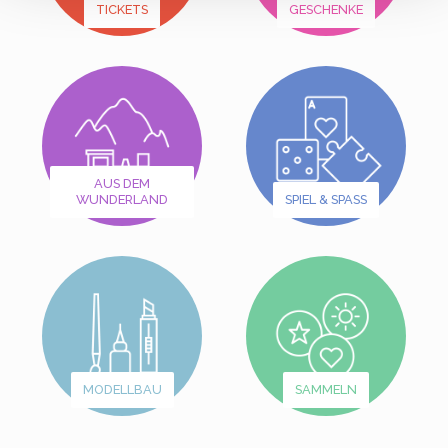
TICKETS
GESCHENKE
AUS DEM
WUNDERLAND
SPIEL & SPASS
MODELLBAU
SAMMELN