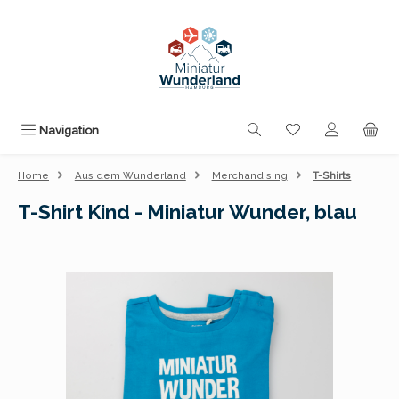
Zum Hauptinhalt springen
Du hast 0 Produk
Navigation
Home
Aus dem Wunderland
Merchandising
T-Shirts
T-Shirt Kind - Miniatur Wunder, blau
Bildergalerie überspringen