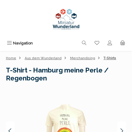
Zum Hauptinhalt springen
Du hast 0 Produk
Navigation
Home
Aus dem Wunderland
Merchandising
T-Shirts
T-Shirt - Hamburg meine Perle /
Regenbogen
Bildergalerie überspringen