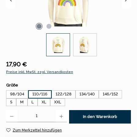
Regulärer Preis:
17,90 €
Preise inkl. MwSt. zzgl. Versandkosten
auswählen
Größe
98/104
110/116
122/128
134/140
146/152
S
M
L
XL
XXL
Produkt Anzahl: Gib den gewünschten Wert ein oder benutze die Schaltfl
In den Warenkorb
Zum Merkzettel hinzufügen