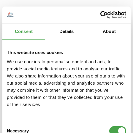
Beschreibung
T-Shirt - Hamburg meine Perle / RegenbogenUnsere T-Shirts
gibt es in vielen, exklusiven Designs. Sie stehen für die
Consent
Details
About
Begeiste…
Mehr
Eigenschaften
This website uses cookies
We use cookies to personalise content and ads, to
provide social media features and to analyse our traffic.
We also share information about your use of our site with
Produktgalerie überspringen
Das könnte Ihnen auch gefallen
our social media, advertising and analytics partners who
may combine it with other information that you’ve
provided to them or that they’ve collected from your use
of their services.
Consent
Necessary
Selection