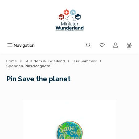
Zum Hauptinhalt springen
Du hast 0 Produk
Navigation
Home
Aus dem Wunderland
Für Sammler
Spenden-Pins/Magnete
Pin Save the planet
Bildergalerie überspringen