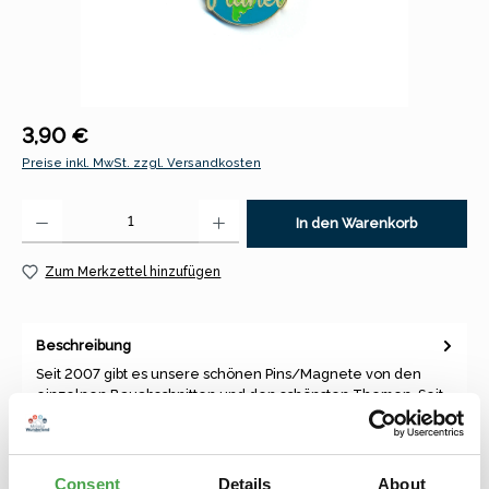
Regulärer Preis:
3,90 €
Preise inkl. MwSt. zzgl. Versandkosten
Produkt Anzahl: Gib den gewünschten Wert ein oder benutze die Schaltfl
In den Warenkorb
Zum Merkzettel hinzufügen
Beschreibung
Seit 2007 gibt es unsere schönen Pins/Magnete von den
einzelnen Bauabschnitten und den schönsten Themen. Seit
diesem Jahr ha…
Mehr
Consent
Details
About