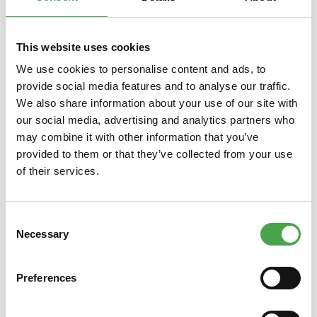
Produktgalerie überspringen
Das könnte Ihnen auch gefallen
This website uses cookies
We use cookies to personalise content and ads, to
provide social media features and to analyse our traffic.
We also share information about your use of our site with
our social media, advertising and analytics partners who
may combine it with other information that you’ve
provided to them or that they’ve collected from your use
of their services.
Magnet Airport-Express
Consent
Necessary
Selection
3,90 €*
Preferences
Preise inkl. MwSt. zzgl. Versandkosten
Preise i