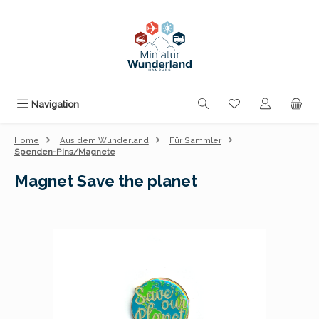
Zum Hauptinhalt springen
Du hast 0 Produk
Navigation
Home
Aus dem Wunderland
Für Sammler
Spenden-Pins/Magnete
Magnet Save the planet
Bildergalerie überspringen