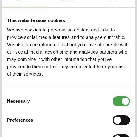
Produktgalerie überspringen
Das könnte Ihnen auch gefallen
This website uses cookies
We use cookies to personalise content and ads, to
provide social media features and to analyse our traffic.
We also share information about your use of our site with
our social media, advertising and analytics partners who
may combine it with other information that you’ve
provided to them or that they’ve collected from your use
of their services.
Magnet Airport-Express
Consent
Necessary
Selection
3,90 €*
Preferences
Preise inkl. MwSt. zzgl. Versandkosten
Preise i