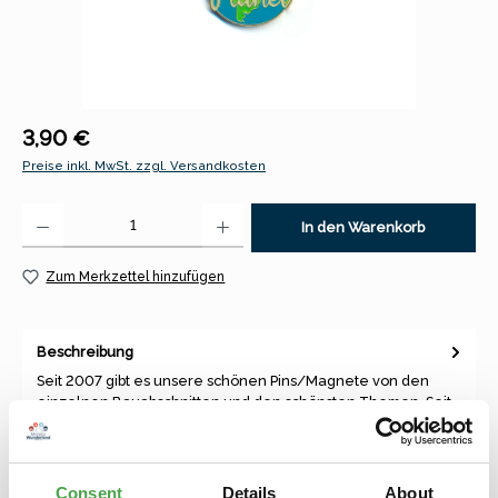
Regulärer Preis:
3,90 €
Preise inkl. MwSt. zzgl. Versandkosten
Produkt Anzahl: Gib den gewünschten Wert ein oder benutze die Schaltfl
In den Warenkorb
Zum Merkzettel hinzufügen
Beschreibung
Seit 2007 gibt es unsere schönen Pins/Magnete von den
einzelnen Bauabschnitten und den schönsten Themen. Seit
diesem Jahr ha…
Mehr
Consent
Details
About