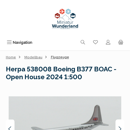
Zum Hauptinhalt springen
Du hast 0 Produk
Navigation
Home
Modellbau
Flugzeuge
Herpa 538008 Boeing B377 BOAC -
Open House 2024 1:500
Bildergalerie überspringen