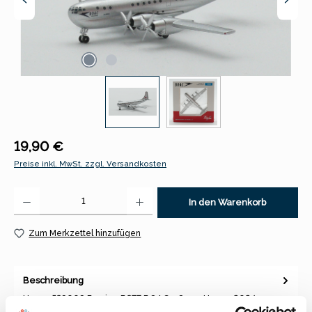
Regulärer Preis:
19,90 €
Preise inkl. MwSt. zzgl. Versandkosten
Produkt Anzahl: Gib den gewünschten Wert ein oder benutze die Schaltfl
In den Warenkorb
Zum Merkzettel hinzufügen
Beschreibung
Herpa 538008 Boeing B377 BOAC - Open House 2024
1:500Die Boeing 377 Stratocruiser war ein Langstrecken-