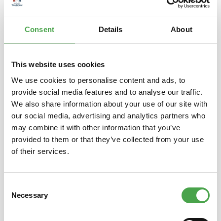
Passagierflugzeug, da…
Mehr
Consent
Details
About
Eigenschaften
This website uses cookies
We use cookies to personalise content and ads, to
Produktgalerie überspringen
Das könnte Ihnen auch gefallen
provide social media features and to analyse our traffic.
We also share information about your use of our site with
our social media, advertising and analytics partners who
may combine it with other information that you’ve
provided to them or that they’ve collected from your use
of their services.
Consent
Necessary
Selection
Herpa 019415 ÖLAG-
Herp
Österreichische Luftverkehrs
Branif