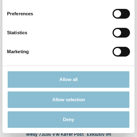
Sonderwagen Spur N Kesselwagen Moin
Hamburg 2024 - 91127
Preferences
27,90 €*
Preise inkl. MwSt. zzgl. Versandkosten
Statistics
In den Warenkorb
Marketing
Allow all
Allow selection
Deny
Welly 73156 VW Käfer Post "Exklusiv im