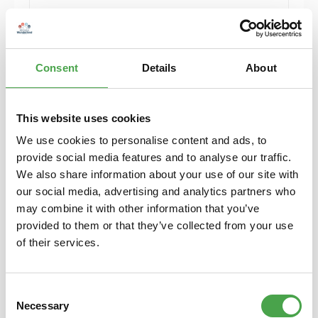
Herpa 421041 Mercedes EQ EQS polarweiß
Modellfahrzeug H0 1:87
Consent
Details
About
9,90 €*
Preise inkl. MwSt. zzgl. Versandkosten
This website uses cookies
In den Warenkorb
We use cookies to personalise content and ads, to
provide social media features and to analyse our traffic.
We also share information about your use of our site with
our social media, advertising and analytics partners who
may combine it with other information that you’ve
provided to them or that they’ve collected from your use
of their services.
Consent
Necessary
Selection