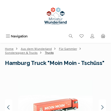
Zum Hauptinhalt springen
Du hast 0 Produk
Navigation
Home
Aus dem Wunderland
Für Sammler
Sonderwagen & Trucks
Trucks
Hamburg Truck "Moin Moin - Tschüss"
Bildergalerie überspringen