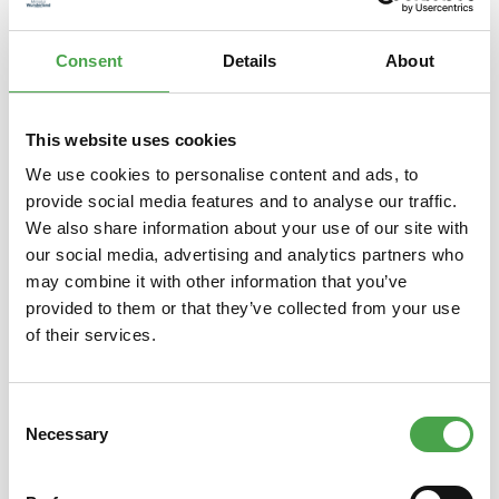
hand…
Mehr
Eigenschaften
Consent
Details
About
This website uses cookies
We use cookies to personalise content and ads, to
Produktgalerie überspringen
Das könnte Ihnen auch gefallen
provide social media features and to analyse our traffic.
We also share information about your use of our site with
our social media, advertising and analytics partners who
may combine it with other information that you’ve
provided to them or that they’ve collected from your use
of their services.
Consent
Necessary
Selection
Miniatur Wunderland US Truck
Hamb
"Die Welt ist klein" 1:87