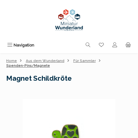
Zum Hauptinhalt springen
Du hast 0 Produk
Navigation
Home
Aus dem Wunderland
Für Sammler
Spenden-Pins/Magnete
Magnet Schildkröte
Bildergalerie überspringen