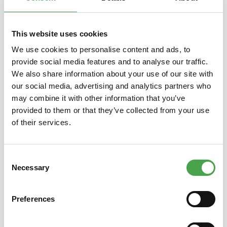
Produktgalerie überspringen
Das könnte Ihnen auch gefallen
This website uses cookies
We use cookies to personalise content and ads, to
provide social media features and to analyse our traffic.
We also share information about your use of our site with
our social media, advertising and analytics partners who
may combine it with other information that you’ve
provided to them or that they’ve collected from your use
of their services.
Magnet Airport-Express
Consent
Necessary
Selection
3,90 €*
Preferences
Preise inkl. MwSt. zzgl. Versandkosten
Preise i