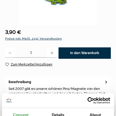
Regulärer Preis:
3,90 €
Preise inkl. MwSt. zzgl. Versandkosten
Produkt Anzahl: Gib den gewünschten Wert ein oder benutze die Schaltfl
In den Warenkorb
Zum Merkzettel hinzufügen
Beschreibung
Seit 2007 gibt es unsere schönen Pins/Magnete von den
einzelnen Bauabschnitten und den schönsten Themen. Seit
diesem Jahr ha…
Mehr
Consent
Details
About