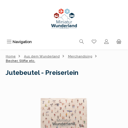
Zum Hauptinhalt springen
Du hast 0 Produk
Navigation
Home
Aus dem Wunderland
Merchandising
Becher, Stifte etc.
Jutebeutel - Preiserlein
Bildergalerie überspringen