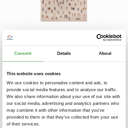
Regulärer Preis:
3,90 €
Preise inkl. MwSt. zzgl. Versandkosten
Consent
Details
About
Produkt Anzahl: Gib den gewünschten Wert ein oder benutze die Schaltfl
In den Warenkorb
Zum Merkzettel hinzufügen
This website uses cookies
We use cookies to personalise content and ads, to
provide social media features and to analyse our traffic.
Beschreibung
We also share information about your use of our site with
Jutebeutel - PreiserleinFür alle, die noch mehr Wunderland
our social media, advertising and analytics partners who
(ver)tragen können:Der Miniatur Wunderland
Jutebeutel.Bedruckt m…
Mehr
may combine it with other information that you’ve
provided to them or that they’ve collected from your use
of their services.