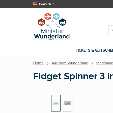
Deutsch
 Hauptinhalt springen
Zur Suche springen
Zur Hauptnavigation springen
TICKETS & GUTSCHEI
Home
Aus dem Wunderland
Merchand
Fidget Spinner 3 
Bildergalerie überspringen