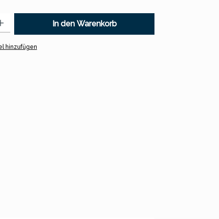
 Gib den gewünschten Wert ein oder benutze die Schaltflächen um
In den Warenkorb
l hinzufügen