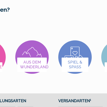
mit der Aufschrift
auch im MiWuLa-
den?
"Miniatur Wunderland"
Design!Je eine Mine
und " Ebbe / Flut"
rot, blau, grün und
macht diesen
schwarz.Die Minen sind
Kaffeebecher auch für
austauschbar.Dies ist
Sammler
die Variante in gold mit
interessant.Maße:13cm
Miniatur Wunderland
x 10cm x 10cm (BxHxT)
Logo.
AUS DEM
SPIEL &
E
WUNDERLAND
SPASS
LUNGSARTEN
VERSANDARTEN¹