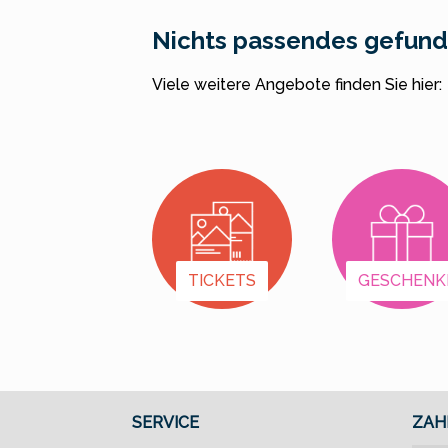
Kaffee oder Tee und
Nichts passendes gefun
ein tolles Geschenk für
alle Miniatur
Viele weitere Angebote finden Sie hier:
Wunderland-Fans!
TICKETS
GESCHENK
SERVICE
ZAH