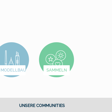
Federtasche. Jetzt
auch im MiWuLa-
auch im MiWuLa-
Design!Je eine Min
Design!Je eine Mine
rot, blau, grün und
rot, blau, grün und
schwarz.Die Minen si
schwarz.Die Minen sind
austauschbar.Dies is
austauschbar.Dies ist
die Variante in rot mi
die Variante in hellblau
Hamburg Wappen u
mit Miniatur
"Miniatur Wunderlan
Wunderland Logo.
Schriftzug
MODELLBAU
SAMMELN
UNSERE COMMUNITIES