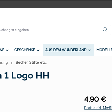
NE
GESCHENKE
AUS DEM WUNDERLAND
MODELL
ising
Becher, Stifte etc.
in 1 Logo HH
Regulärer Preis
4,90 €
Preise inkl. MwS