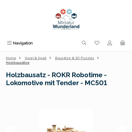
Zum Hauptinhalt springen
Du hast 0 Produk
Navigation
Home
Spiel & Spaß
Bausätze & 3D Puzzles
Holzbausätze
Holzbausatz - ROKR Robotime -
Lokomotive mit Tender - MC501
Bildergalerie überspringen