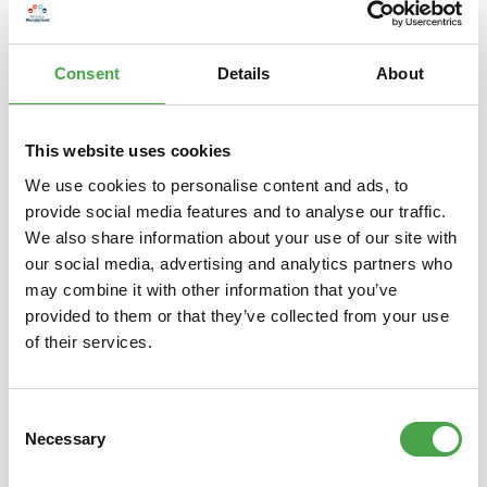
Inklusive Bauanleitung (Englisch) Modellbauartikel - kein
Kind…
Mehr
Consent
Details
About
Eigenschaften
This website uses cookies
We use cookies to personalise content and ads, to
Produktgalerie überspringen
Das könnte Ihnen auch gefallen
provide social media features and to analyse our traffic.
We also share information about your use of our site with
our social media, advertising and analytics partners who
may combine it with other information that you’ve
provided to them or that they’ve collected from your use
of their services.
Consent
Necessary
Selection
Holzachterbahn Waterwheel
Holzm