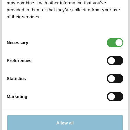
may combine it with other information that you’ve
Bausatz stellt aufgebaut ein gemütliches Gartenhäuschen
provided to them or that they’ve collected from your use
dar.Es verfügt…
Mehr
of their services.
Eigenschaften
Consent
Necessary
Selection
Nichts passendes gefunden?
Preferences
Viele weitere Angebote finden Sie hier:
Statistics
Marketing
Allow all
TICKETS
GESCHENKE