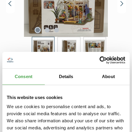
Regulärer Preis:
32,90 €
Preise inkl. MwSt. zzgl. Versandkosten
Consent
Details
About
Produkt Anzahl: Gib den gewünschten Wert ein oder benutze die Schaltfl
In den Warenkorb
This website uses cookies
Zum Merkzettel hinzufügen
We use cookies to personalise content and ads, to
provide social media features and to analyse our traffic.
We also share information about your use of our site with
Beschreibung
our social media, advertising and analytics partners who
Holzbausatz "Dreamy Garden House" von RobotimeDieser