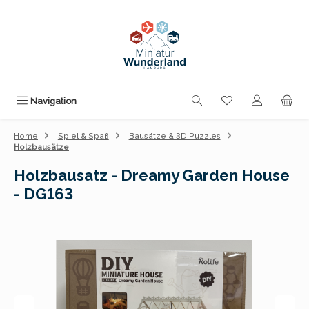
Zum Hauptinhalt springen
Du hast 0 Produk
Navigation
Home
Spiel & Spaß
Bausätze & 3D Puzzles
Holzbausätze
Holzbausatz - Dreamy Garden House
- DG163
Bildergalerie überspringen