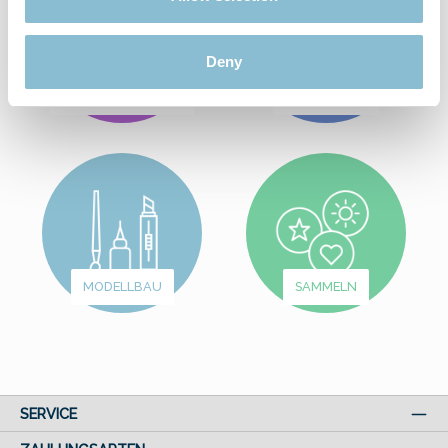
Deny
AUS DEM
WUNDERLAND
SPIEL & SPASS
MODELLBAU
SAMMELN
SERVICE