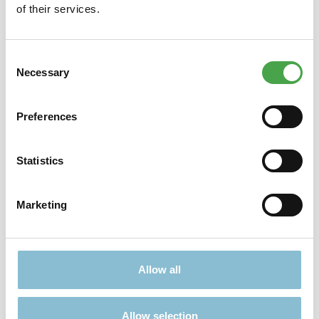
of their services.
Consent
Necessary
Selection
Nichts passendes gefunden?
Viele weitere Angebote finden Sie hier:
Preferences
Statistics
Marketing
TICKETS
GESCHENKE
Allow all
Allow selection