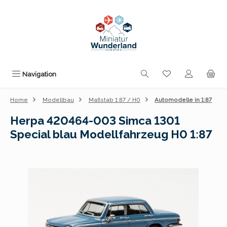
Zum Hauptinhalt springen
Du hast 0 Produk
Navigation
Home
Modellbau
Maßstab 1:87 / H0
Automodelle in 1:87
Herpa 420464-003 Simca 1301
Special blau Modellfahrzeug H0 1:87
Bildergalerie überspringen