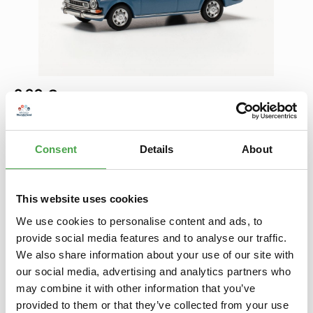
Regulärer Preis:
8,90 €
Preise inkl. MwSt. zzgl. Versandkosten
Produkt Anzahl: Gib den gewünschten Wert ein oder benutze die Schaltfl
Consent
Details
About
In den Warenkorb
Zum Merkzettel hinzufügen
This website uses cookies
We use cookies to personalise content and ads, to
Beschreibung
provide social media features and to analyse our traffic.
Dieses Modell ist kein Spielzeug für Kleinkinder. Es ist für
We also share information about your use of our site with
Modellbauer und Sammler ab 14 Jahren geeignet.
our social media, advertising and analytics partners who
Lizensiertes Mod…
Mehr
may combine it with other information that you’ve
Eigenschaften
provided to them or that they’ve collected from your use