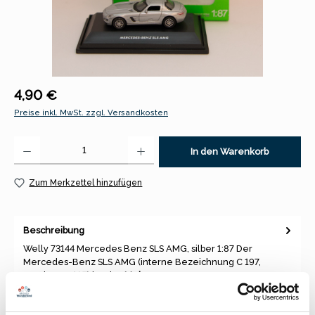
Regulärer Preis:
4,90 €
Preise inkl. MwSt. zzgl. Versandkosten
Produkt Anzahl: Gib den gewünschten Wert ein oder benutze die Schaltfl
In den Warenkorb
Zum Merkzettel hinzufügen
Beschreibung
Welly 73144 Mercedes Benz SLS AMG, silber 1:87 Der
Mercedes-Benz SLS AMG (interne Bezeichnung C 197,
Roadster R 197) ist ein…
Mehr
Eigenschaften