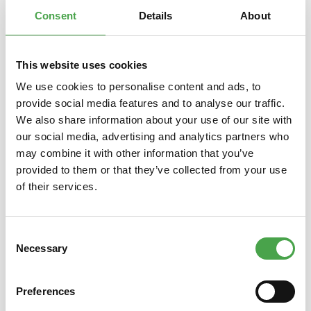
Consent
Details
About
This website uses cookies
Produktgalerie überspringen
Das könnte Ihnen auch gefallen
We use cookies to personalise content and ads, to
provide social media features and to analyse our traffic.
We also share information about your use of our site with
our social media, advertising and analytics partners who
may combine it with other information that you’ve
provided to them or that they’ve collected from your use
of their services.
Consent
Busch 40253 BMW 327 Cabrio
Busc
Necessary
"Feldgendarmerie" 1:87
170V
Selection
Preferences
6,90 €*