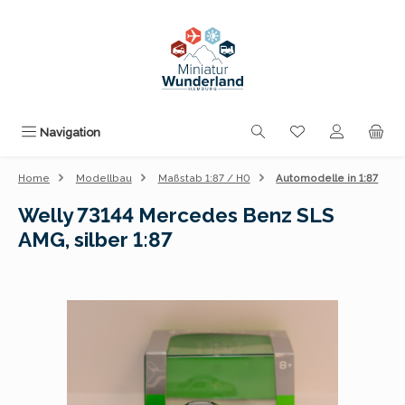
Zum Hauptinhalt springen
Du hast 0 Produk
Navigation
Home
Modellbau
Maßstab 1:87 / H0
Automodelle in 1:87
Welly 73144 Mercedes Benz SLS
AMG, silber 1:87
Bildergalerie überspringen