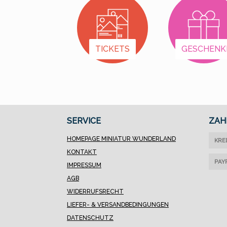
Beachten Sie für auch
die Zusatzinformation
zum Artikel.
TICKETS
GESCHENK
SERVICE
ZAH
HOMEPAGE MINIATUR WUNDERLAND
KRE
KONTAKT
PAY
IMPRESSUM
AGB
WIDERRUFSRECHT
LIEFER- & VERSANDBEDINGUNGEN
DATENSCHUTZ