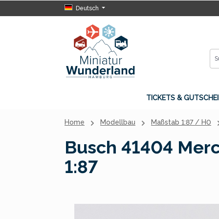
Deutsch
 Hauptinhalt springen
Zur Suche springen
Zur Hauptnavigation springen
TICKETS & GUTSCHEI
Home
Modellbau
Maßstab 1:87 / H0
Busch 41404 Merce
1:87
Bildergalerie überspringen