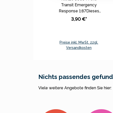
Transit Emergency
Response 1:87Dieses
Modell ist kein
3,90 €*
Spielzeug für
Kleinkinder. Es ist für
Modellbauer und
Sammler ab 14 Jahren
Preise inkl. MwSt. zzgl.
geeignet.
Versandkosten
Entsprechend der
In den Warenkorb
vorbild- und
maßstabsgerechten
bzw.
Nichts passendes gefun
funktionsbedingten
Gestaltung, sind bei
Viele weitere Angebote finden Sie hier:
diesen Modellen
allgemein Kleinteile,
scharfe Kanten und
Spitzen zu erwarten.