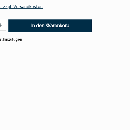
t. zzgl. Versandkosten
 Gib den gewünschten Wert ein oder benutze die Schaltflächen um
In den Warenkorb
l hinzufügen