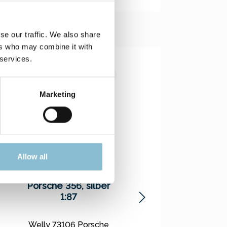
se our traffic. We also share
ers who may combine it with
 services.
Marketing
Allow all
Welly 73106
Rietze 30624 For
Porsche 356, silber
Transit "De Lijn",
1:87
weiß 1:87
Welly 73106 Porsche
Rietze 30624 Ford