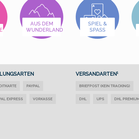
die Zusatzinformation
die Zusatzinformation
zum Artikel.
zum Artikel.
AUS DEM
SPIEL &
E
WUNDERLAND
SPASS
LUNGSARTEN
VERSANDARTEN¹
DITKARTE
PAYPAL
BRIEFPOST (KEIN TRACKING)
PAL EXPRESS
VORKASSE
DHL
UPS
DHL PREMIU