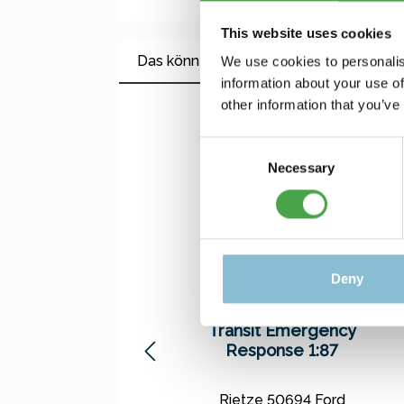
This website uses cookies
Das könnte Ihnen auch gefallen
We use cookies to personalis
information about your use of
other information that you’ve
Produktgalerie überspringen
Consent
Necessary
Selection
Deny
Rietze 50694 Ford
Transit Emergency
Response 1:87
Rietze 50694 Ford