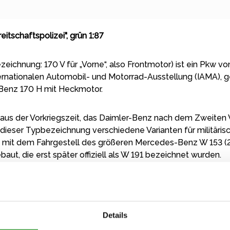
tschaftspolizei", grün 1:87
ichnung: 170 V für „Vorne“, also Frontmotor) ist ein Pkw v
Internationalen Automobil- und Motorrad-Ausstellung (IAMA)
enz 170 H mit Heckmotor.
aus der Vorkriegszeit, das Daimler-Benz nach dem Zweiten 
dieser Typbezeichnung verschiedene Varianten für militäri
n mit dem Fahrgestell des größeren Mercedes-Benz W 153 (
t, die erst später offiziell als W 191 bezeichnet wurden.
eßlich durch den komplett neu entwickelten Mercedes-Benz 
Details