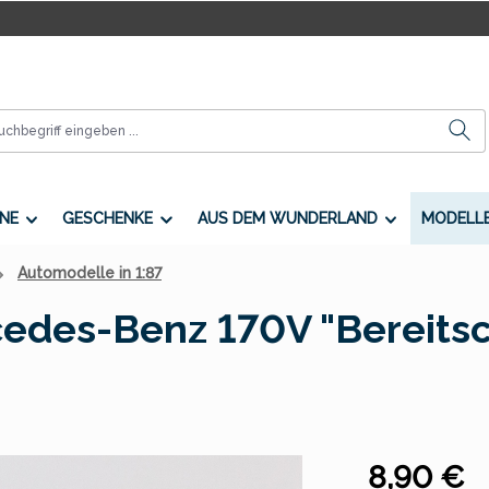
NE
GESCHENKE
AUS DEM WUNDERLAND
MODELL
Automodelle in 1:87
des-Benz 170V "Bereitsch
Regulärer Preis
8,90 €