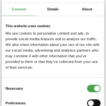
der…
Mehr
Consent
Details
About
This website uses cookies
Produktgalerie überspringen
Das könnte Ihnen auch gefallen
We use cookies to personalise content and ads, to
provide social media features and to analyse our traffic.
We also share information about your use of our site with
our social media, advertising and analytics partners who
may combine it with other information that you’ve
provided to them or that they’ve collected from your use
of their services.
Consent
Necessary
Miniatur Wunderland Welten -
Kleine
Selection
Buch
Erfolg
des 
Preferences