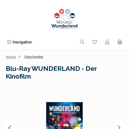
Zum Hauptinhalt springen
Du hast 0 Produk
Navigation
Home
Geschenke
Blu-Ray WUNDERLAND - Der
Kinofilm
Bildergalerie überspringen