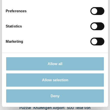
Puzzle "Kirmes" 1000 Teile von Ravensburger
Preferences
14,90 €*
Preise inkl. MwSt. zzgl. Versandkosten
Statistics
In den Warenkorb
Marketing
Allow all
Allow selection
Deny
Puzzle "Knuffingen Airport" 500 Teile von