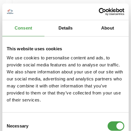
Puzzle "ICE in Mitteldeutschland" 500 Teile
von Ravensburger
Consent
Details
About
9,90 €*
Preise inkl. MwSt. zzgl. Versandkosten
This website uses cookies
In den Warenkorb
We use cookies to personalise content and ads, to
provide social media features and to analyse our traffic.
We also share information about your use of our site with
our social media, advertising and analytics partners who
may combine it with other information that you’ve
provided to them or that they’ve collected from your use
of their services.
Consent
Necessary
Selection