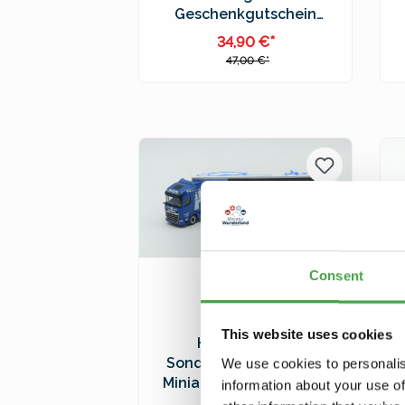
Geschenkgutschein
Erwachsener
34,90 €*
47,00 €*
In den Warenkorb
Preise inkl. MwSt. zzgl.
Versandkosten
Consent
This website uses cookies
Herpa 962186
Sondertruck "25 Jahre
We use cookies to personalis
Miniatur Wunderland" -
information about your use of
Limitiert & Signiert