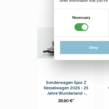
other information that you’ve
39,90 €*
Consent
In den Warenkorb
Necessary
Selection
Preise inkl. MwSt. zzgl.
Versandkosten
Deny
Sonderwagen Spur Z
Kesselwagen 2026 - 25
Jahre Wunderland -
98215
29,90 €*