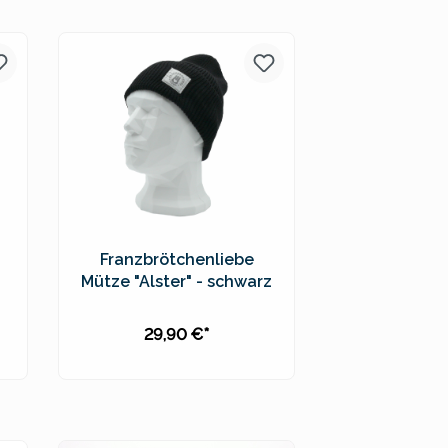
Preise inkl. MwSt. zzgl.
Versandkosten
Franzbrötchenliebe
Mütze "Alster" - schwarz
29,90 €*
In den Warenkorb
Preise inkl. MwSt. zzgl.
Versandkosten