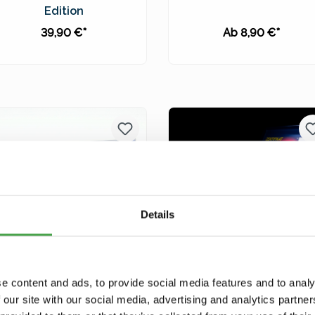
Edition
39,90 €*
Ab 8,90 €*
In den Warenkorb
Preise inkl. MwSt. zzgl.
Preise inkl. MwSt. zzgl.
Versandkosten
Versandkosten
Details
Herpa 962186
Jubiläumsset münzarti
Sondertruck "25 Jahre
Sammlerprägung - "25
e content and ads, to provide social media features and to analy
Miniatur Wunderland" -
Jahre Miniatur
 our site with our social media, advertising and analytics partn
Limitiert
Wunderland" - limitiert