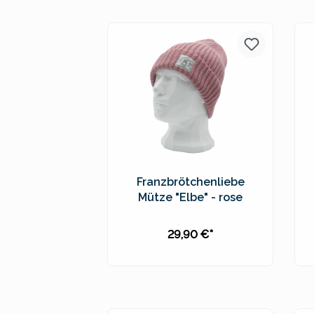
Preise inkl. MwSt. zzgl.
Versandkosten
Franzbrötchenliebe
Mütze "Elbe" - rose
29,90 €*
In den Warenkorb
Preise inkl. MwSt. zzgl.
Versandkosten