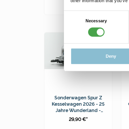
other information that you’ve
39,90 €*
Consent
In den Warenkorb
Necessary
Selection
Preise inkl. MwSt. zzgl.
Versandkosten
Deny
Sonderwagen Spur Z
Kesselwagen 2026 - 25
Jahre Wunderland -
98215
29,90 €*