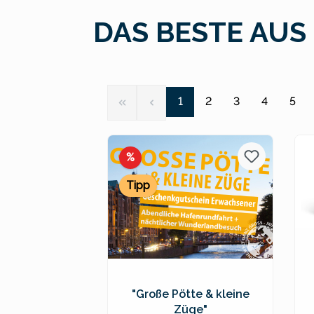
DAS BESTE AUS
Seite
Seite
Seite
Seite
Seit
1
2
3
4
5
Rabatt
%
Tipp
"Große Pötte & kleine
Züge"