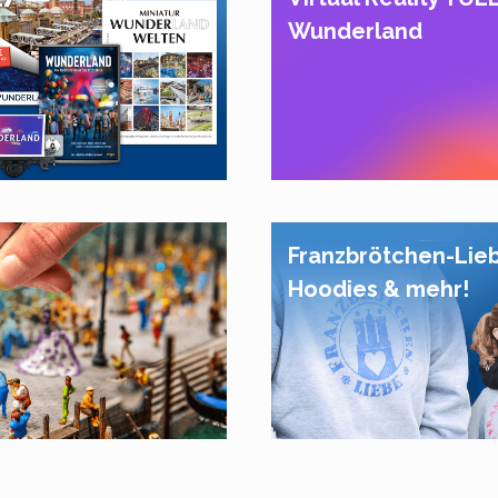
Wunderland
Franzbrötchen-Lie
Hoodies & mehr!