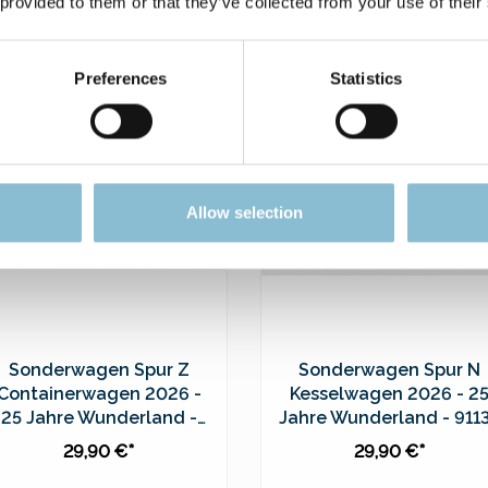
 provided to them or that they’ve collected from your use of their
39,90 €*
49,90 €*
nummeriert &
handsigniert
In den Warenkorb
In den Warenkorb
Preferences
Statistics
Preise inkl. MwSt. zzgl.
Preise inkl. MwSt. zzgl.
Versandkosten
Versandkosten
Allow selection
Sonderwagen Spur Z
Sonderwagen Spur N
Containerwagen 2026 -
Kesselwagen 2026 - 2
25 Jahre Wunderland -
Jahre Wunderland - 911
98214
29,90 €*
29,90 €*