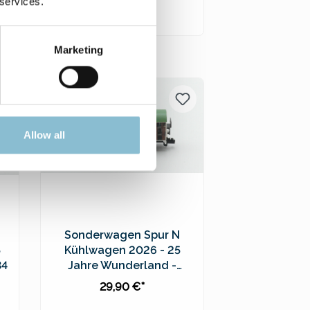
 services.
29,90 €*
In den Warenkorb
Marketing
Preise inkl. MwSt. zzgl.
Versandkosten
Allow all
Sonderwagen Spur N
5
Kühlwagen 2026 - 25
34
Jahre Wunderland -
91132
29,90 €*