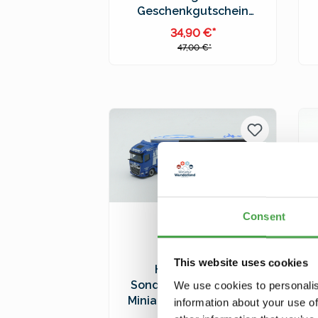
Geschenkgutschein
Erwachsener
34,90 €*
47,00 €*
In den Warenkorb
Preise inkl. MwSt. zzgl.
Versandkosten
Consent
This website uses cookies
Herpa 962186
Sondertruck "25 Jahre
We use cookies to personalis
Miniatur Wunderland" -
information about your use of
Limitiert & Signiert