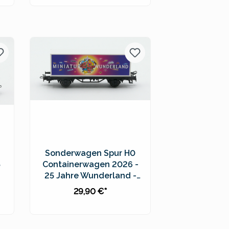
In den Warenkorb
Preise inkl. MwSt. zzgl.
Versandkosten
Sonderwagen Spur H0
5
Containerwagen 2026 -
25 Jahre Wunderland -
94575
29,90 €*
In den Warenkorb