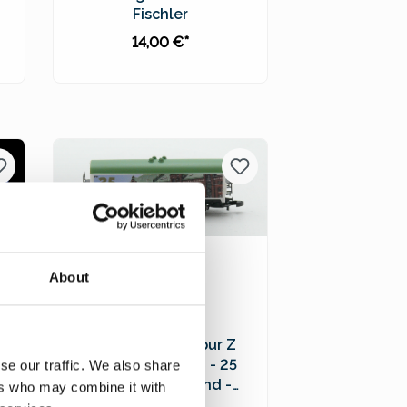
Fischler
14,00 €*
In den Warenkorb
Preise inkl. MwSt. zzgl.
Versandkosten
About
ge
Sonderwagen Spur Z
Kühlwagen 2026 - 25
se our traffic. We also share
Jahre Wunderland -
ers who may combine it with
,
98213