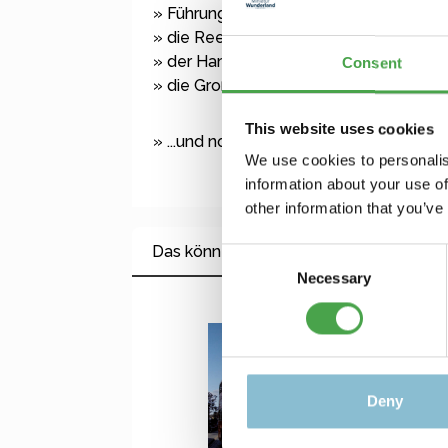
» Führung durch den Michel und die K
» die Reeperbahn auf St. Pauli
» der Hamburger Hafen
Consent
» die Große Hafenrundfahrt
This website uses cookies
» ...und noch mehr! Welcome to our Sigh
We use cookies to personalis
information about your use of
other information that you’ve
Das könnte Ihnen auch gefallen
Consent
Necessary
Selection
Produktgalerie überspringen
Deny