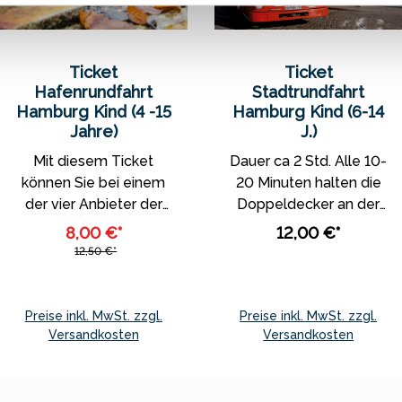
Ticket
Ticket
Hafenrundfahrt
Stadtrundfahrt
Hamburg Kind (4 -15
Hamburg Kind (6-14
Jahre)
J.)
Mit diesem Ticket
Dauer ca 2 Std. Alle 10-
können Sie bei einem
20 Minuten halten die
der vier Anbieter der
Doppeldecker an der
"großen
Bushaltestelle "Auf
8,00 €*
12,00 €*
Hafenrundfahrt" an
dem Sande", nur 2
12,50 €*
Bord gehen. Nähere
Gehminuten vom
Informationen zu
Miniatur Wunderland
Fahrtrouten,
entfernt. Die genauen
Preise inkl. MwSt. zzgl.
Preise inkl. MwSt. zzgl.
Abfahrzeiten und
Abfahrtzeiten können
Versandkosten
Versandkosten
weitere Informationen
Sie dort am Fahrplan
In den Warenkorb
In den Warenkorb
entnehmen Sie bitte
oder auf den
den Internetseiten der
Internetseiten der