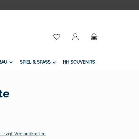
Du hast 0 Produkte auf dem Merkzettel
BAU
SPIEL & SPASS
HH SOUVENIRS
te
:
t. zzgl. Versandkosten