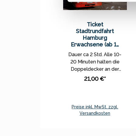
Ticket
Stadtrundfahrt
Hamburg
Erwachsene (ab 15
J.)
Dauer ca 2 Std. Alle 10-
20 Minuten halten die
Doppeldecker an der
Bushaltestelle "Auf
21,00 €*
dem Sande", nur 2
Gehminuten vom
Miniatur Wunderland
entfernt. Die genauen
Preise inkl. MwSt. zzgl.
Abfahrtzeiten können
Versandkosten
Sie dort am Fahrplan
In den Warenkorb
oder auf den
Internetseiten der