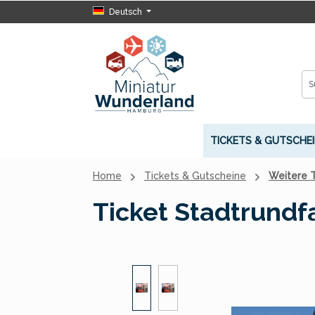
Deutsch
 Hauptinhalt springen
Zur Suche springen
Zur Hauptnavigation springen
TICKETS & GUTSCHEI
Home
Tickets & Gutscheine
Weitere T
Ticket Stadtrundf
Bildergalerie überspringen