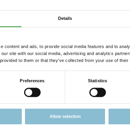
rameramtsstuben
Details
tseeing Tour in our double-decker busses in Englisch, French,
e content and ads, to provide social media features and to analy
 our site with our social media, advertising and analytics partn
 provided to them or that they’ve collected from your use of their
Preferences
Statistics
Rabatt
%
Allow selection