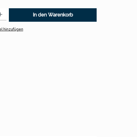
 Gib den gewünschten Wert ein oder benutze die Schaltflächen um
In den Warenkorb
l hinzufügen