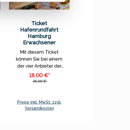
Ticket
Hafenrundfahrt
Hamburg
Erwachsener
Mit diesem Ticket
können Sie bei einem
der vier Anbieter der
"großen
18,00 €*
Hafenrundfahrt" an
25,00 €*
Bord gehen. Nähere
Informationen zu
Fahrtrouten,
Preise inkl. MwSt. zzgl.
Abfahrzeiten und
Versandkosten
weitere Informationen
In den Warenkorb
entnehmen Sie bitte
den Internetseiten der