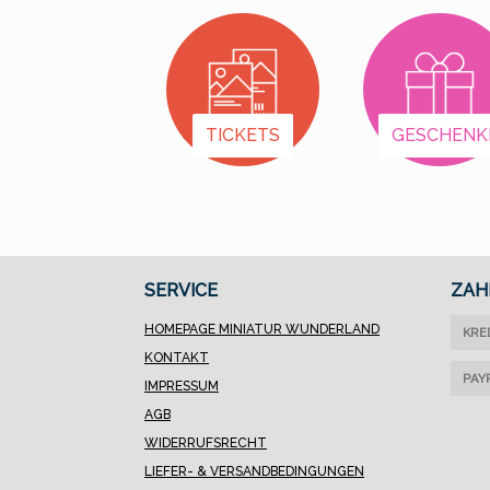
unter Spannung
stehenden Schienen
einer echten
Modellbahnanlage ist
dieses Modell nicht
TICKETS
GESCHENK
geeignet.
SERVICE
ZAH
HOMEPAGE MINIATUR WUNDERLAND
KRE
KONTAKT
PAY
IMPRESSUM
AGB
WIDERRUFSRECHT
LIEFER- & VERSANDBEDINGUNGEN