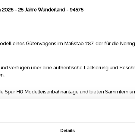
2026 - 25 Jahre Wunderland - 94575
Modell eines Güterwagens im Maßstab 1:87, der für die Nen
 und verfügen über eine authentische Lackierung und Beschri
n.
jede Spur H0 Modelleisenbahnanlage und bieten Sammlern un
Modell von Märklin mit AC / Wechselstromachsen. Sollten S
 Achsen (Märklin Art.Nr.: 700580). Nehmen Sie in diesem Fal
Details