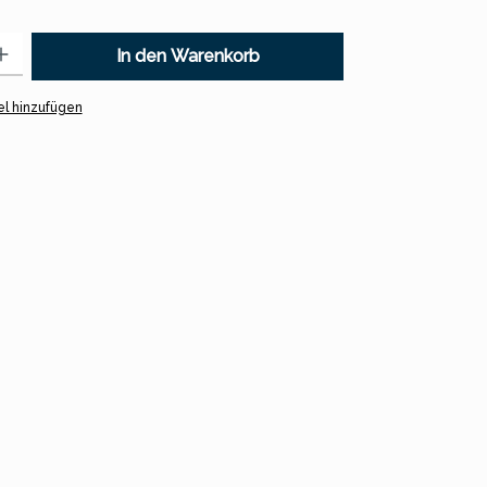
 Gib den gewünschten Wert ein oder benutze die Schaltflächen um
In den Warenkorb
l hinzufügen