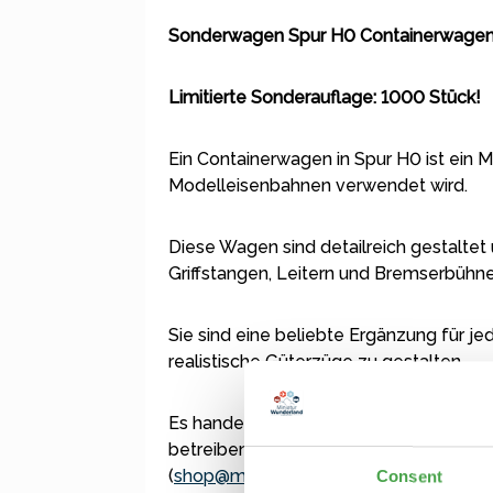
Sonderwagen Spur H0 Containerwagen 
Limitierte Sonderauflage: 1000 Stück!
Ein Containerwagen in Spur H0 ist ein 
Modelleisenbahnen verwendet wird.
Diese Wagen sind detailreich gestaltet
Griffstangen, Leitern und Bremserbühne
Sie sind eine beliebte Ergänzung für 
realistische Güterzüge zu gestalten.
Es handelt sich bei dem Wagen um ein 
betreiben, benötigen Sie entsprechende
(
shop@miniatur-wunderland.de
).
Consent