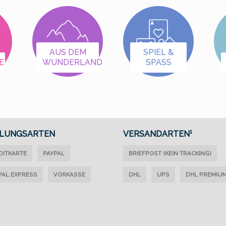
unter Spannung
unter Spannung
stehenden Schienen
stehenden Schienen
einer echten
einer echten
Modellbahnanlage ist
Modellbahnanlage ist
dieses Modell nicht
dieses Modell nicht
AUS DEM
SPIEL &
E
WUNDERLAND
SPASS
geeignet.
geeignet.
LUNGSARTEN
VERSANDARTEN¹
DITKARTE
PAYPAL
BRIEFPOST (KEIN TRACKING)
PAL EXPRESS
VORKASSE
DHL
UPS
DHL PREMIU