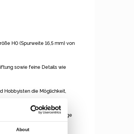
ngröße H0 (Spurweite 16,5 mm) von
ftung sowie feine Details wie
d Hobbyisten die Möglichkeit,
ie eine DC / Gleichstrom Anlage
l einfach Kontakt mit uns auf
About