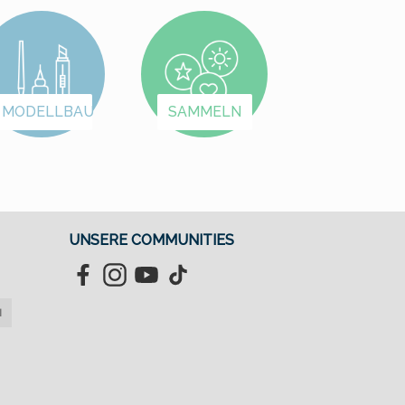
oder im Regal gedacht.
stehenden Schiene
Für den Einsatz auf
einer echten
unter Spannung
Modellbahnanlage is
stehenden Schienen
dieses Modell nicht
einer echten
geeignet.
MODELLBAU
SAMMELN
Modellbahnanlage ist
dieses Modell nicht
geeignet.
UNSERE COMMUNITIES
Facebook
Instagram
YouTube
TikTok
M