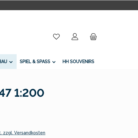
Du hast 0 Produkte auf dem Merkzettel
BAU
SPIEL & SPASS
HH SOUVENIRS
47 1:200
:
t. zzgl. Versandkosten