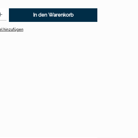
 Gib den gewünschten Wert ein oder benutze die Schaltflächen um
In den Warenkorb
l hinzufügen