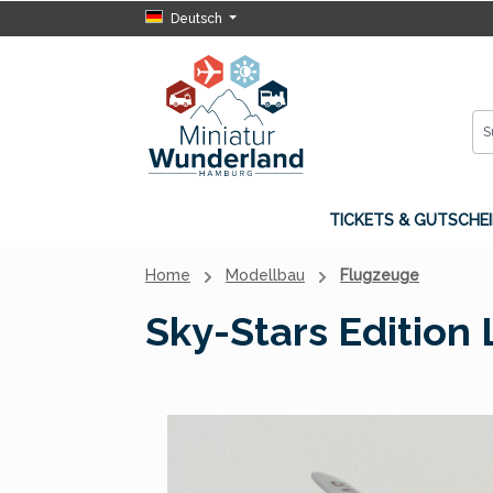
Deutsch
 Hauptinhalt springen
Zur Suche springen
Zur Hauptnavigation springen
TICKETS & GUTSCHEI
Home
Modellbau
Flugzeuge
Sky-Stars Edition
Bildergalerie überspringen