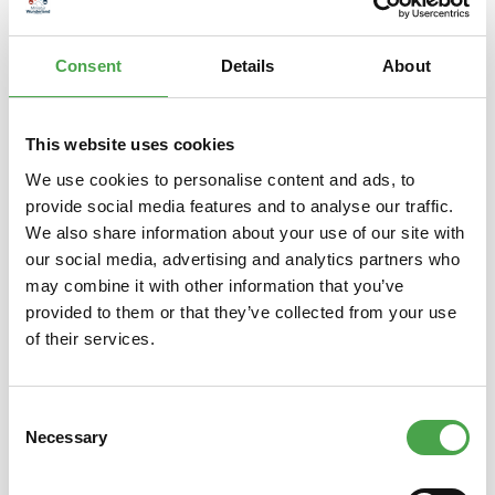
Entsprechend de…
Mehr
Consent
Details
About
Eigenschaften
This website uses cookies
We use cookies to personalise content and ads, to
Produktgalerie überspringen
Das könnte Ihnen auch gefallen
provide social media features and to analyse our traffic.
We also share information about your use of our site with
our social media, advertising and analytics partners who
may combine it with other information that you’ve
provided to them or that they’ve collected from your use
of their services.
Consent
Necessary
Selection
Schuco 452643100 VW Käfer
Schuco
1200 Bundeswehr olive
Super 