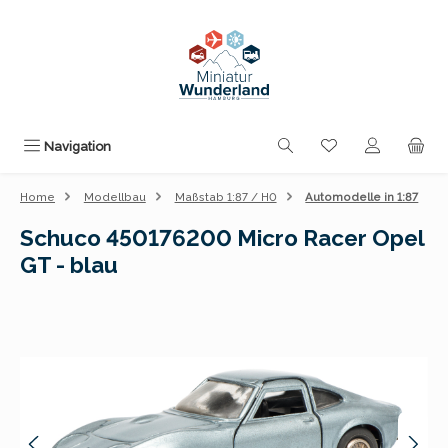
Zum Hauptinhalt springen
Du hast 0 Produk
Navigation
Home
Modellbau
Maßstab 1:87 / H0
Automodelle in 1:87
Schuco 450176200 Micro Racer Opel
GT - blau
Bildergalerie überspringen