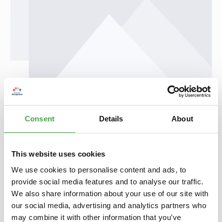
Regulärer Preis:
4,90 €
Preise inkl. MwSt. zzgl. Versandkosten
Consent
Details
About
Produkt Anzahl: Gib den gewünschten Wert ein oder benutze die Schaltfl
In den Warenkorb
This website uses cookies
Zum Merkzettel hinzufügen
We use cookies to personalise content and ads, to
provide social media features and to analyse our traffic.
Beschreibung
We also share information about your use of our site with
Schlüsselanhänger - FelgeDie Schlüsselanhänger aus der
our social media, advertising and analytics partners who
Serie "Auto" sind ein Hingucker an jedem
may combine it with other information that you’ve
Schlüsselbund.Qualitativ hoc…
Mehr