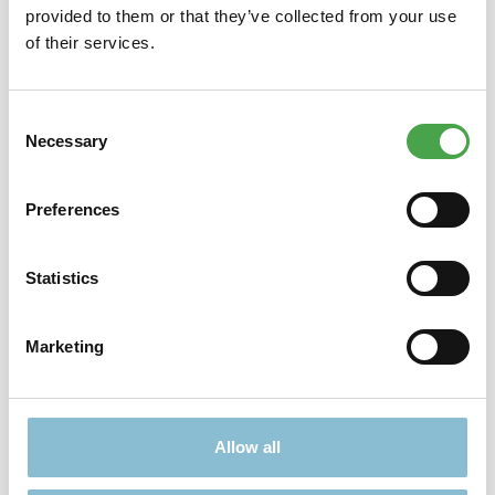
provided to them or that they’ve collected from your use
of their services.
Eigenschaften
Consent
Necessary
Selection
Nichts passendes gefunden?
Preferences
Viele weitere Angebote finden Sie hier:
Statistics
Marketing
Allow all
TICKETS
GESCHENKE