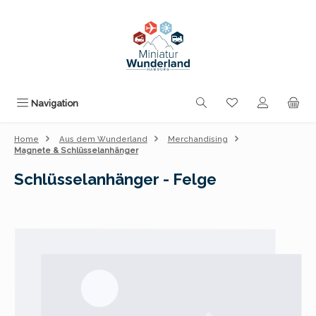
Zum Hauptinhalt springen
Du hast 0 Produk
Navigation
Home
Aus dem Wunderland
Merchandising
Magnete & Schlüsselanhänger
Schlüsselanhänger - Felge
Bildergalerie überspringen