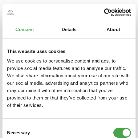
Herpa 430388-002 MB C-Klasse T-Modelle blau
Modellfahrzeug H0 1:87
Consent
Details
About
6,90 €*
Preise inkl. MwSt. zzgl. Versandkosten
Details
This website uses cookies
We use cookies to personalise content and ads, to
provide social media features and to analyse our traffic.
We also share information about your use of our site with
our social media, advertising and analytics partners who
may combine it with other information that you’ve
provided to them or that they’ve collected from your use
of their services.
Consent
Necessary
Selection