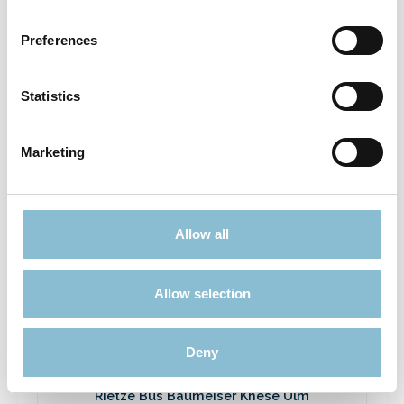
Rietze 50694 Ford Transit Emergency
Response 1:87
Preferences
3,90 €*
Preise inkl. MwSt. zzgl. Versandkosten
Statistics
In den Warenkorb
Marketing
Ausverkauft
Allow all
Rabatt
%
Allow selection
Deny
Rietze Bus Baumeiser Knese Ulm