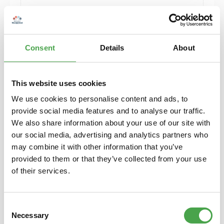
Herpa 430388-002 MB C-Klasse T-Modelle blau
Modellfahrzeug H0 1:87
Consent
Details
About
6,90 €*
Preise inkl. MwSt. zzgl. Versandkosten
Details
This website uses cookies
We use cookies to personalise content and ads, to
provide social media features and to analyse our traffic.
We also share information about your use of our site with
our social media, advertising and analytics partners who
may combine it with other information that you’ve
provided to them or that they’ve collected from your use
of their services.
Consent
Necessary
Selection