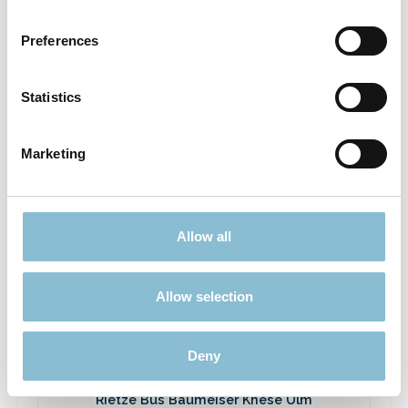
Rietze 50694 Ford Transit Emergency
Response 1:87
Preferences
3,90 €*
Preise inkl. MwSt. zzgl. Versandkosten
Statistics
In den Warenkorb
Marketing
Ausverkauft
Allow all
Rabatt
%
Allow selection
Deny
Rietze Bus Baumeiser Knese Ulm