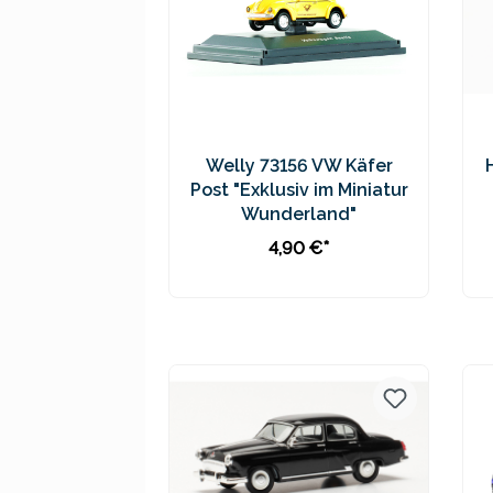
Welly 73156 VW Käfer
Post "Exklusiv im Miniatur
Wunderland"
4,90 €*
In den Warenkorb
Preise inkl. MwSt. zzgl.
Versandkosten