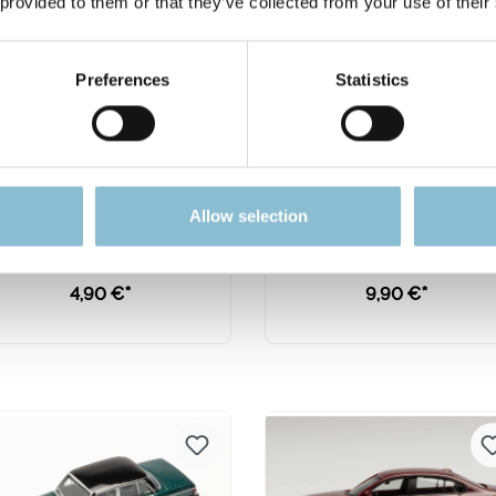
 provided to them or that they’ve collected from your use of their
Preferences
Statistics
Rietze 10780 Audi A3
Herpa 421041 Mercede
Allow selection
neutral 1:87
EQ EQS polarweiß
Modellfahrzeug H0 1:8
4,90 €*
9,90 €*
In den Warenkorb
In den Warenkorb
Preise inkl. MwSt. zzgl.
Preise inkl. MwSt. zzgl.
Versandkosten
Versandkosten