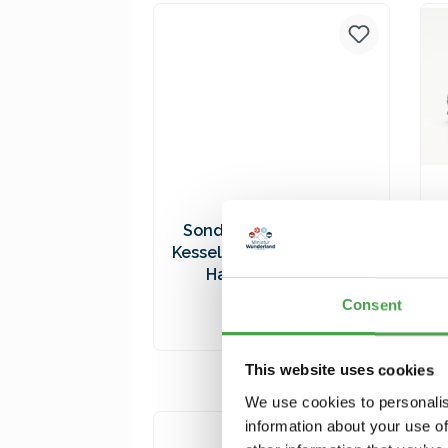
Versandkosten
Sonderwagen Spur H0
Kesselwagen 2024 - Moin
Hamburg - 94561
27,90 €*
Consent
In den Warenkorb
This website uses cookies
Preise inkl. MwSt. zzgl.
We use cookies to personalis
Versandkosten
information about your use of