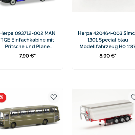
Herpa 093712-002 MAN
Herpa 420464-003 Simc
TGE Einfachkabine mit
1301 Special blau
Pritsche und Plane
Modellfahrzeug H0 1:8
Modellfahrzeug H0 1:87
7,90 €*
8,90 €*
In den Warenkorb
In den Warenkorb
Preise inkl. MwSt. zzgl.
Preise inkl. MwSt. zzgl.
Versandkosten
Versandkosten
Rabatt
%