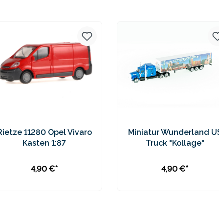
Preise inkl. MwSt. zzgl.
Preise inkl. MwSt. zzgl.
Versandkosten
Versandkosten
Rietze 11280 Opel Vivaro
Miniatur Wunderland U
Kasten 1:87
Truck "Kollage"
4,90 €*
4,90 €*
In den Warenkorb
In den Warenkorb
Preise inkl. MwSt. zzgl.
Preise inkl. MwSt. zzgl.