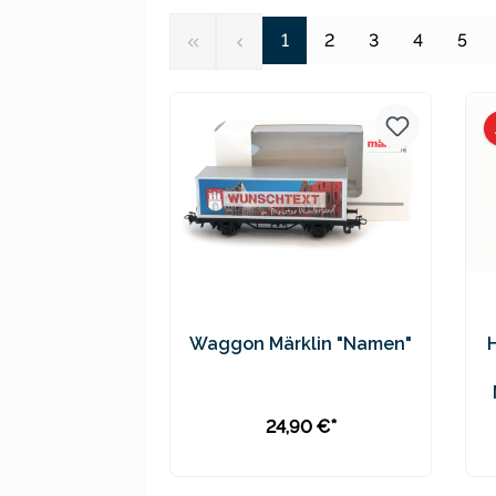
Seite
Seite
Seite
Seite
Seit
1
2
3
4
5
Waggon Märklin "Namen"
24,90 €*