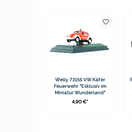
Preise inkl. MwSt. zzgl.
Versandkosten
Welly 73156 VW Käfer
Feuerwehr "Exklusiv im
Miniatur Wunderland"
4,90 €*
In den Warenkorb
Preise inkl. MwSt. zzgl.