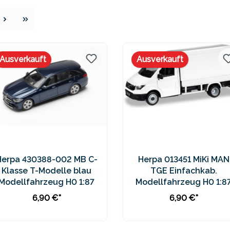
e
Ausverkauft
Ausverkauft
Herpa 430388-002 MB C-
Herpa 013451 MiKi MAN
Klasse T-Modelle blau
TGE Einfachkab.
Modellfahrzeug H0 1:87
Modellfahrzeug H0 1:8
6,90 €*
6,90 €*