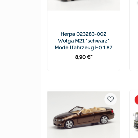
Herpa 023283-002
Wolga M21 "schwarz"
Modellfahrzeug H0 1:87
8,90 €*
In den Warenkorb
Preise inkl. MwSt. zzgl.
Versandkosten