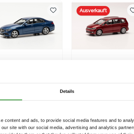
Versandkosten
Versandkosten
Ausverkauft
Herpa 430913-002 MB C-
Herpa 038492-004 VW
Klasse blau
Touran rot metallic
Modellfahrzeug H0 1:87
Modellfahrzeug H0 1:8
9,90 €*
9,90 €*
Details
In den Warenkorb
Preise inkl. MwSt. zzgl.
Preise inkl. MwSt. zzgl.
e content and ads, to provide social media features and to analy
Versandkosten
Versandkosten
 our site with our social media, advertising and analytics partn