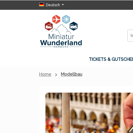
Deutsch
 Hauptinhalt springen
Zur Suche springen
Zur Hauptnavigation springen
TICKETS & GUTSCHEI
Home
Modellbau