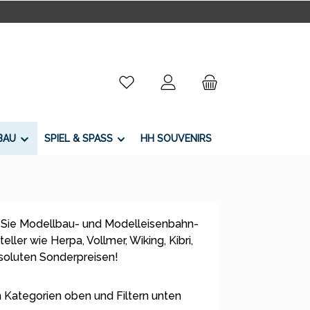
Du hast 0 Produkte auf dem Merkzettel
BAU
SPIEL & SPASS
HH SOUVENIRS
 Sie Modellbau- und Modelleisenbahn-
ller wie Herpa, Vollmer, Wiking, Kibri,
bsoluten Sonderpreisen!
 Kategorien oben und Filtern unten