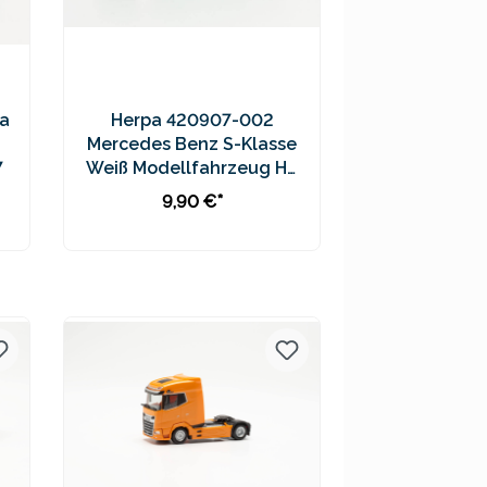
a
Herpa 420907-002
Mercedes Benz S-Klasse
7
Weiß Modellfahrzeug H0
1:87
9,90 €*
In den Warenkorb
Preise inkl. MwSt. zzgl.
Versandkosten