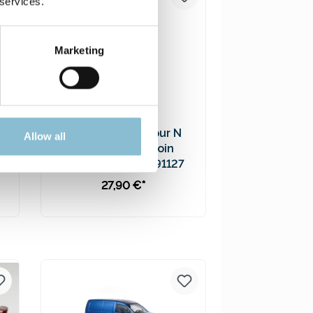
 services.
Marketing
s
Sonderwagen Spur N
Allow all
Kesselwagen Moin
7
Hamburg 2024 - 91127
27,90 €*
In den Warenkorb
Preise inkl. MwSt. zzgl.
Versandkosten