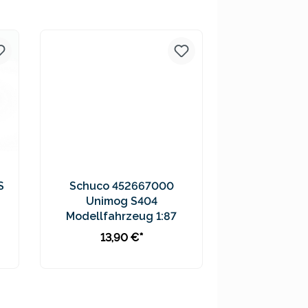
Preise inkl. MwSt. zzgl.
Versandkosten
S
Schuco 452667000
Unimog S404
Modellfahrzeug 1:87
13,90 €*
In den Warenkorb
Preise inkl. MwSt. zzgl.