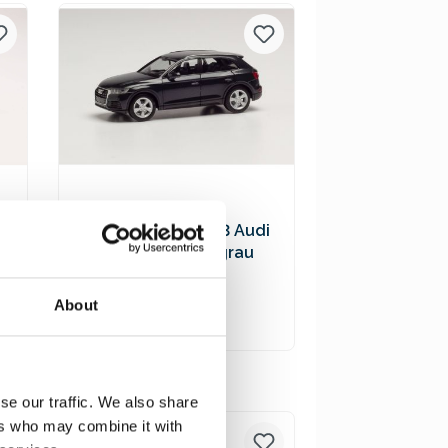
Versandkosten
Herpa 038621-003 Audi
Q5, manhattangrau
7
metallic
9,90 €*
About
In den Warenkorb
Preise inkl. MwSt. zzgl.
se our traffic. We also share
Versandkosten
ers who may combine it with