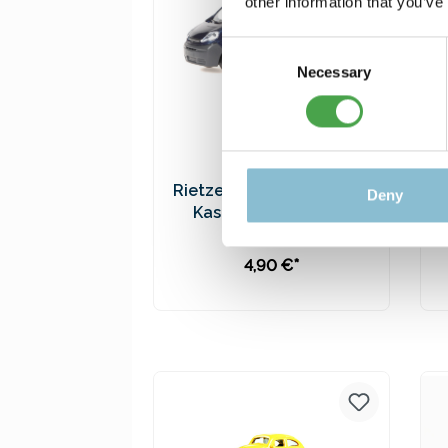
other information that you’ve
Consent
Necessary
Selection
Rietze 21280 Opel Vivaro
Deny
Kasten metallic 1:87
4,90 €*
In den Warenkorb
Preise inkl. MwSt. zzgl.
Versandkosten