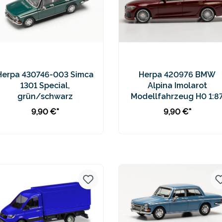
Herpa 430746-003 Simca
Herpa 420976 BMW
1301 Special,
Alpina Imolarot
grün/schwarz
Modellfahrzeug H0 1:8
9,90 €*
9,90 €*
In den Warenkorb
In den Warenkorb
Preise inkl. MwSt. zzgl.
Preise inkl. MwSt. zzgl.
Versandkosten
Versandkosten