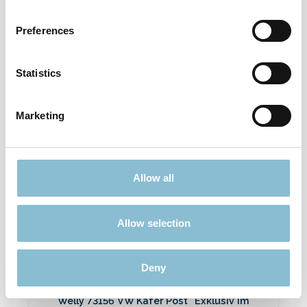
Sonderwagen Spur N Kesselwagen Moin
Hamburg 2024 - 91127
Preferences
27,90 €*
Preise inkl. MwSt. zzgl. Versandkosten
Statistics
In den Warenkorb
Marketing
Allow all
Allow selection
Deny
Welly 73156 VW Käfer Post "Exklusiv im