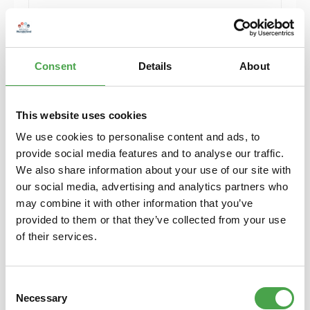
Herpa 421041 Mercedes EQ EQS polarweiß
Modellfahrzeug H0 1:87
Consent
Details
About
9,90 €*
Preise inkl. MwSt. zzgl. Versandkosten
This website uses cookies
In den Warenkorb
We use cookies to personalise content and ads, to
provide social media features and to analyse our traffic.
We also share information about your use of our site with
our social media, advertising and analytics partners who
may combine it with other information that you’ve
provided to them or that they’ve collected from your use
of their services.
Consent
Necessary
Selection