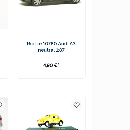
-
Rietze 10780 Audi A3
neutral 1:87
4,90 €*
In den Warenkorb
Preise inkl. MwSt. zzgl.
Versandkosten