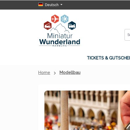
Deutsch
 Hauptinhalt springen
Zur Suche springen
Zur Hauptnavigation springen
TICKETS & GUTSCHEI
Home
Modellbau