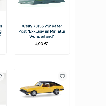
n
Welly 73156 VW Käfer
g
Post "Exklusiv im Miniatur
7
Wunderland"
4,90 €*
In den Warenkorb
Preise inkl. MwSt. zzgl.
Versandkosten