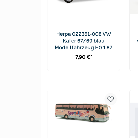
Herpa 022361-008 VW
Käfer 67/69 blau
Modellfahrzeug H0 1:87
7,90 €*
Preise inkl. MwSt. zzgl.
Versandkosten