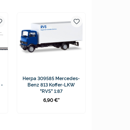
Preise inkl. MwSt. zzgl.
Versandkosten
Herpa 309585 Mercedes-
 -
Benz 813 Koffer-LKW
"RVS" 1:87
6,90 €*
In den Warenkorb
Preise inkl. MwSt. zzgl.