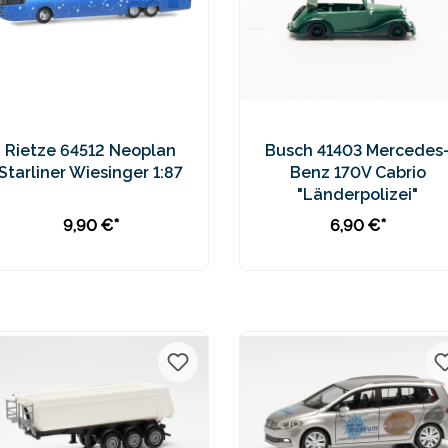
Rietze 64512 Neoplan
Busch 41403 Mercedes
Starliner Wiesinger 1:87
Benz 170V Cabrio
"Länderpolizei"
9,90 €*
6,90 €*
In den Warenkorb
Preise inkl. MwSt. zzgl.
Preise inkl. MwSt. zzgl.
Versandkosten
Versandkosten