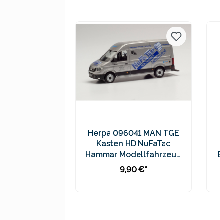
Preise inkl. MwSt. zzgl.
Versandkosten
Herpa 096041 MAN TGE
Kasten HD NuFaTac
Hammar Modellfahrzeug
H0 1:87
9,90 €*
In den Warenkorb
Preise inkl. MwSt. zzgl.