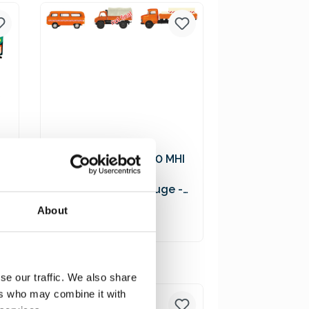
Versandkosten
Schuco 452655600 MHI
3er-Set
Kommunalfahrzeuge -
VW T2 Bus, MB L322
19,90 €*
About
Tankwagen, Unimog 404
In den Warenkorb
Preise inkl. MwSt. zzgl.
se our traffic. We also share
Versandkosten
ers who may combine it with