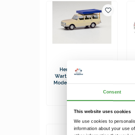
Versandkosten
Herpa 420549-002
Wartburg 353 `66. weiß
Modellfahrzeug H0 1:87
9,90 €*
Consent
In den Warenkorb
This website uses cookies
Preise inkl. MwSt. zzgl.
We use cookies to personalis
Versandkosten
information about your use of