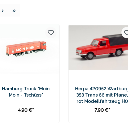
e
Hamburg Truck "Moin
Herpa 420952 Wartbur
Moin - Tschüss"
353 Trans 66 mit Plane,
rot Modellfahrzeug H0
1:87
4,90 €*
7,90 €*
In den Warenkorb
In den Warenkorb