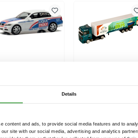
Versandkosten
Versandkosten
Herpa 950091 BMW 3er
Miniatur Wunderland
E90 Liqui Moly
Truck "Ships"
Modellfahrzeug H0 1:87
9,90 €*
3,90 €*
Details
In den Warenkorb
In den Warenkorb
Preise inkl. MwSt. zzgl.
Preise inkl. MwSt. zzgl.
e content and ads, to provide social media features and to analy
Versandkosten
Versandkosten
 our site with our social media, advertising and analytics partn
Ausverkauft
Ausverkauft