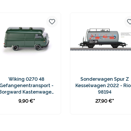
Preise inkl. MwSt. zzgl.
Preise inkl. MwSt. zzgl.
Versandkosten
Versandkosten
Wiking 0270 48
Sonderwagen Spur Z
Gefangenentransport -
Kesselwagen 2022 - Rio
Borgward Kastenwagen
98194
B611
9,90 €*
27,90 €*
In den Warenkorb
In den Warenkorb
Preise inkl. MwSt. zzgl.
Preise inkl. MwSt. zzgl.