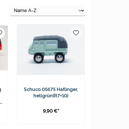
g
Schuco 05675 Haflinger,
hellgrün(R7+10)
9,90 €*
In den Warenkorb