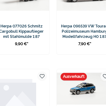
Herpa 077026 Schmitz
Herpa 096539 VW Toura
Cargobull Kippauflieger
Polizeimuseum Hambur
mit Stahlmulde 1:87
Modellfahrzeug H0 1:8
9,90 €*
7,90 €*
In den Warenkorb
In den Warenkorb
Preise inkl. MwSt. zzgl.
Preise inkl. MwSt. zzgl.
Versandkosten
Versandkosten
Ausverkauft