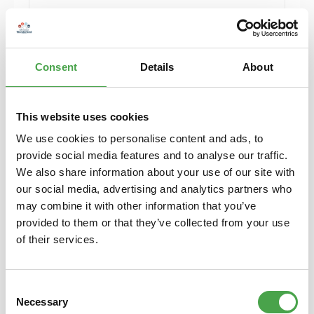
Herpa 430388-002 MB C-Klasse T-Modelle blau
Modellfahrzeug H0 1:87
Consent
Details
About
6,90 €*
Preise inkl. MwSt. zzgl. Versandkosten
Details
This website uses cookies
We use cookies to personalise content and ads, to
provide social media features and to analyse our traffic.
We also share information about your use of our site with
our social media, advertising and analytics partners who
may combine it with other information that you’ve
provided to them or that they’ve collected from your use
of their services.
Consent
Necessary
Selection