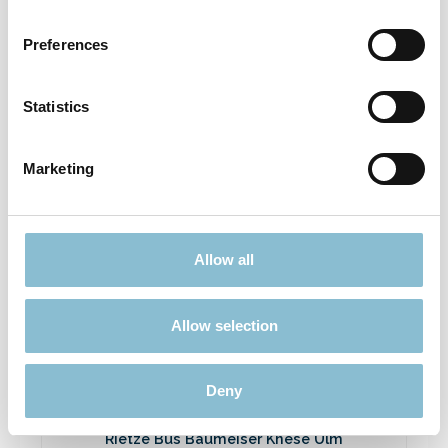
Rietze 50694 Ford Transit Emergency
Response 1:87
Preferences
3,90 €*
Preise inkl. MwSt. zzgl. Versandkosten
Statistics
In den Warenkorb
Marketing
Ausverkauft
Allow all
Rabatt
%
Allow selection
Deny
Rietze Bus Baumeiser Knese Ulm