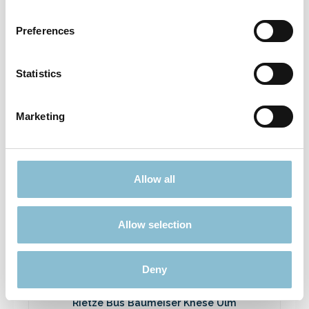
Rietze 50694 Ford Transit Emergency
Response 1:87
Preferences
3,90 €*
Preise inkl. MwSt. zzgl. Versandkosten
Statistics
In den Warenkorb
Marketing
Ausverkauft
Allow all
Rabatt
%
Allow selection
Deny
Rietze Bus Baumeiser Knese Ulm