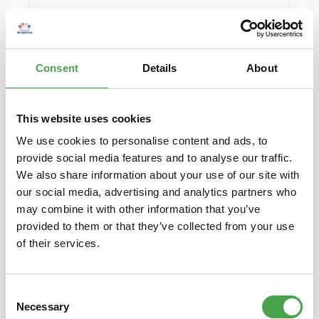
Herpa 430388-002 MB C-Klasse T-Modelle blau
Modellfahrzeug H0 1:87
Consent
Details
About
6,90 €*
Preise inkl. MwSt. zzgl. Versandkosten
Details
This website uses cookies
We use cookies to personalise content and ads, to
provide social media features and to analyse our traffic.
We also share information about your use of our site with
our social media, advertising and analytics partners who
may combine it with other information that you’ve
provided to them or that they’ve collected from your use
of their services.
Consent
Necessary
Selection