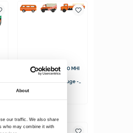
Versandkosten
Schuco 452655600 MHI
3er-Set
Kommunalfahrzeuge -
VW T2 Bus, MB L322
19,90 €*
About
Tankwagen, Unimog 404
In den Warenkorb
Preise inkl. MwSt. zzgl.
se our traffic. We also share
Versandkosten
ers who may combine it with