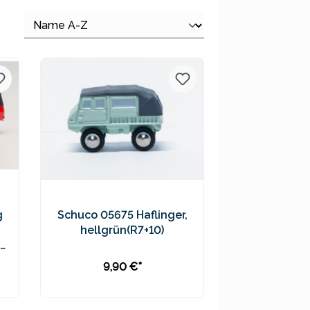
g
Schuco 05675 Haflinger,
hellgrün(R7+10)
9,90 €*
In den Warenkorb