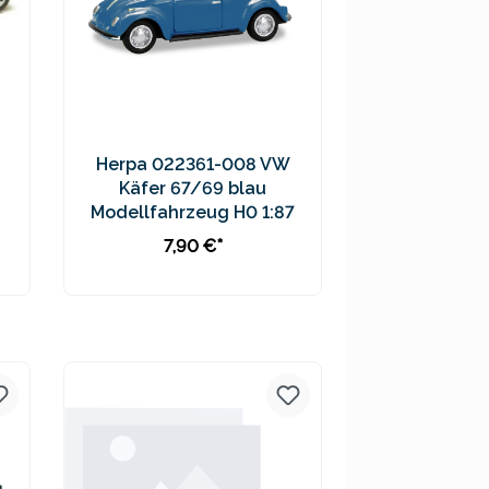
Herpa 022361-008 VW
Käfer 67/69 blau
Modellfahrzeug H0 1:87
7,90 €*
Preise inkl. MwSt. zzgl.
Versandkosten