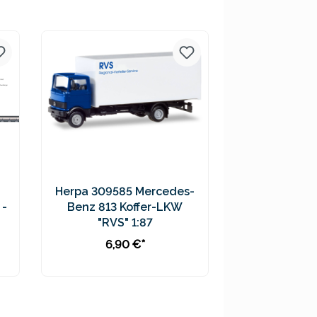
Preise inkl. MwSt. zzgl.
Versandkosten
Herpa 309585 Mercedes-
 -
Benz 813 Koffer-LKW
"RVS" 1:87
6,90 €*
In den Warenkorb
Preise inkl. MwSt. zzgl.