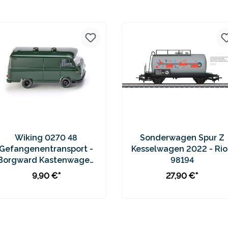
Preise inkl. MwSt. zzgl.
Preise inkl. MwSt. zzgl.
Versandkosten
Versandkosten
Wiking 0270 48
Sonderwagen Spur Z
Gefangenentransport -
Kesselwagen 2022 - Rio
Borgward Kastenwagen
98194
B611
9,90 €*
27,90 €*
In den Warenkorb
In den Warenkorb
Preise inkl. MwSt. zzgl.
Preise inkl. MwSt. zzgl.