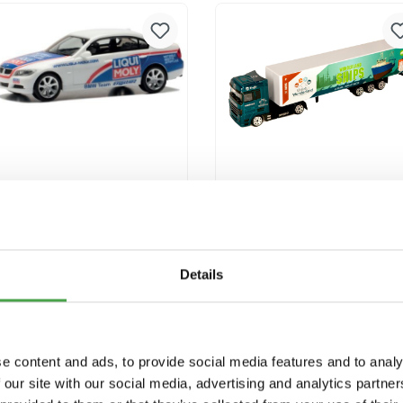
Versandkosten
Versandkosten
Herpa 950091 BMW 3er
Miniatur Wunderland
E90 Liqui Moly
Truck "Ships"
Modellfahrzeug H0 1:87
9,90 €*
3,90 €*
Details
In den Warenkorb
In den Warenkorb
Preise inkl. MwSt. zzgl.
Preise inkl. MwSt. zzgl.
e content and ads, to provide social media features and to analy
Versandkosten
Versandkosten
 our site with our social media, advertising and analytics partn
Ausverkauft
Ausverkauft