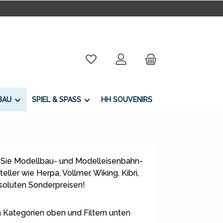
Du hast 0 Produkte auf dem Merkzettel
BAU
SPIEL & SPASS
HH SOUVENIRS
 Sie Modellbau- und Modelleisenbahn-
ller wie Herpa, Vollmer, Wiking, Kibri,
bsoluten Sonderpreisen!
 Kategorien oben und Filtern unten