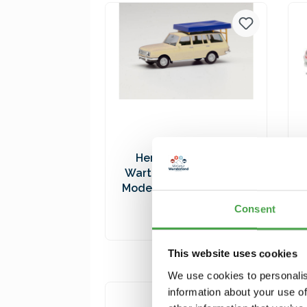
Versandkosten
Herpa 420549-002
Wartburg 353 `66. weiß
Modellfahrzeug H0 1:87
9,90 €*
Consent
In den Warenkorb
This website uses cookies
Preise inkl. MwSt. zzgl.
We use cookies to personalis
Versandkosten
information about your use of