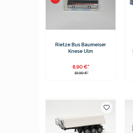
Rietze Bus Baumeiser
Knese Ulm
8,90 €*
19,90 €*
Preise inkl. MwSt. zzgl.
Versandkosten