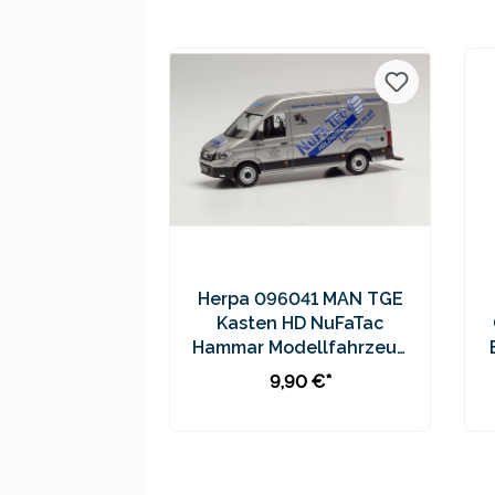
Preise inkl. MwSt. zzgl.
Versandkosten
Herpa 096041 MAN TGE
Kasten HD NuFaTac
Hammar Modellfahrzeug
H0 1:87
9,90 €*
In den Warenkorb
Preise inkl. MwSt. zzgl.