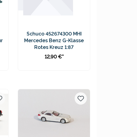
Schuco 452674300 MHI
ur
Mercedes Benz G-Klasse
Rotes Kreuz 1:87
12,90 €*
In den Warenkorb
Preise inkl. MwSt. zzgl.
Versandkosten