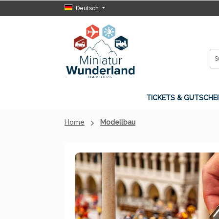
Deutsch
 Hauptinhalt springen
Zur Suche springen
Zur Hauptnavigation springen
TICKETS & GUTSCHEI
Home
Modellbau