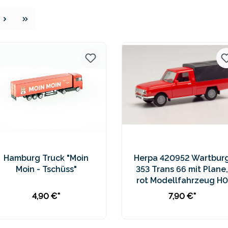
e
Hamburg Truck "Moin
Herpa 420952 Wartbur
Moin - Tschüss"
353 Trans 66 mit Plane,
rot Modellfahrzeug H0
1:87
4,90 €*
7,90 €*
In den Warenkorb
In den Warenkorb