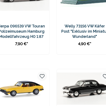
Herpa 096539 VW Touran
Welly 73156 VW Käfer
Polizeimuseum Hamburg
Post "Exklusiv im Miniat
Modellfahrzeug H0 1:87
Wunderland"
7,90 €*
4,90 €*
In den Warenkorb
In den Warenkorb
Preise inkl. MwSt. zzgl.
Preise inkl. MwSt. zzgl.
Versandkosten
Versandkosten