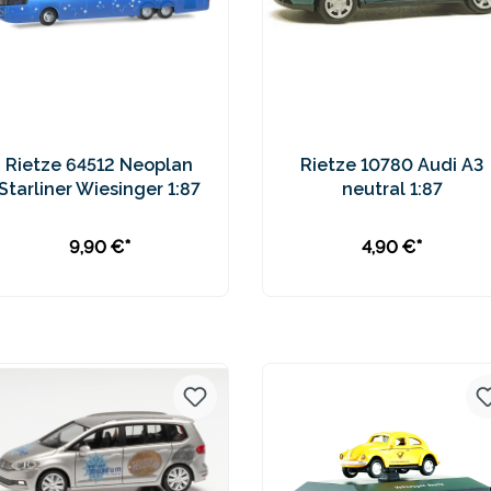
Rietze 64512 Neoplan
Rietze 10780 Audi A3
Starliner Wiesinger 1:87
neutral 1:87
9,90 €*
4,90 €*
In den Warenkorb
Preise inkl. MwSt. zzgl.
Preise inkl. MwSt. zzgl.
Versandkosten
Versandkosten