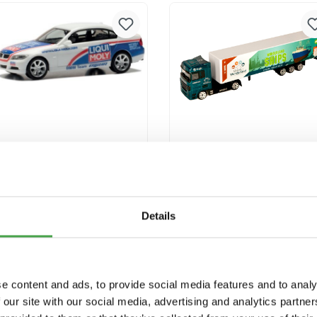
Versandkosten
Versandkosten
Herpa 950091 BMW 3er
Miniatur Wunderland
E90 Liqui Moly
Truck "Ships"
Modellfahrzeug H0 1:87
9,90 €*
3,90 €*
Details
In den Warenkorb
In den Warenkorb
Preise inkl. MwSt. zzgl.
Preise inkl. MwSt. zzgl.
e content and ads, to provide social media features and to analy
Versandkosten
Versandkosten
 our site with our social media, advertising and analytics partn
Ausverkauft
Ausverkauft