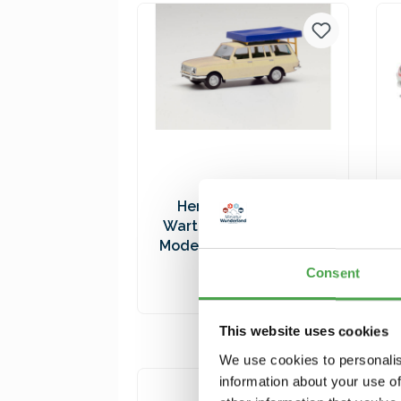
Versandkosten
Herpa 420549-002
Wartburg 353 `66. weiß
Modellfahrzeug H0 1:87
9,90 €*
Consent
In den Warenkorb
This website uses cookies
Preise inkl. MwSt. zzgl.
We use cookies to personalis
Versandkosten
information about your use of