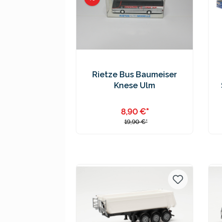
Rietze Bus Baumeiser
Knese Ulm
8,90 €*
19,90 €*
Preise inkl. MwSt. zzgl.
Versandkosten