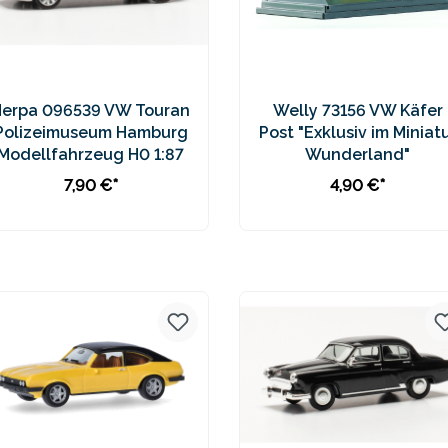
Herpa 096539 VW Touran
Welly 73156 VW Käfer
Polizeimuseum Hamburg
Post "Exklusiv im Miniat
Modellfahrzeug H0 1:87
Wunderland"
7,90 €*
4,90 €*
In den Warenkorb
In den Warenkorb
Preise inkl. MwSt. zzgl.
Preise inkl. MwSt. zzgl.
Versandkosten
Versandkosten