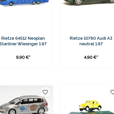
Rietze 64512 Neoplan
Rietze 10780 Audi A3
Starliner Wiesinger 1:87
neutral 1:87
9,90 €*
4,90 €*
In den Warenkorb
Preise inkl. MwSt. zzgl.
Preise inkl. MwSt. zzgl.
Versandkosten
Versandkosten