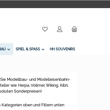
Du hast 0 Produkte auf dem Merkzettel
BAU
SPIEL & SPASS
HH SOUVENIRS
 Sie Modellbau- und Modelleisenbahn-
ller wie Herpa, Vollmer, Wiking, Kibri,
bsoluten Sonderpreisen!
 Kategorien oben und Filtern unten