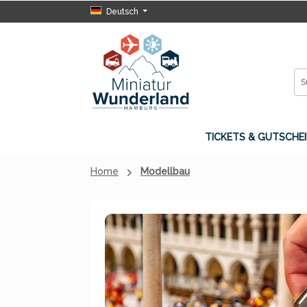
Deutsch
 Hauptinhalt springen
Zur Suche springen
Zur Hauptnavigation springen
TICKETS & GUTSCHEI
Home
Modellbau