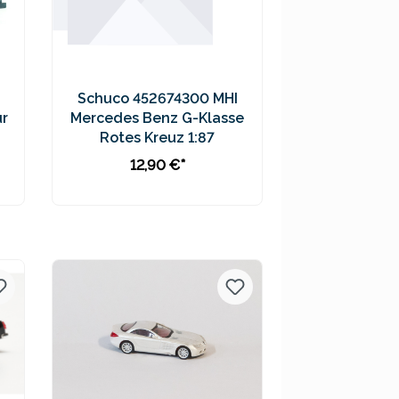
Schuco 452674300 MHI
ur
Mercedes Benz G-Klasse
Rotes Kreuz 1:87
12,90 €*
In den Warenkorb
Preise inkl. MwSt. zzgl.
Versandkosten