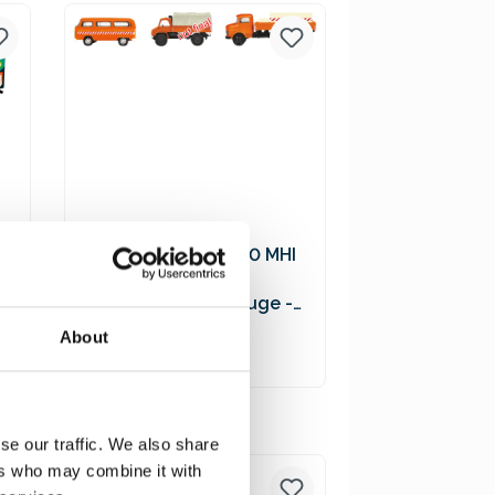
Versandkosten
Schuco 452655600 MHI
3er-Set
Kommunalfahrzeuge -
VW T2 Bus, MB L322
19,90 €*
About
Tankwagen, Unimog 404
In den Warenkorb
Preise inkl. MwSt. zzgl.
se our traffic. We also share
Versandkosten
ers who may combine it with