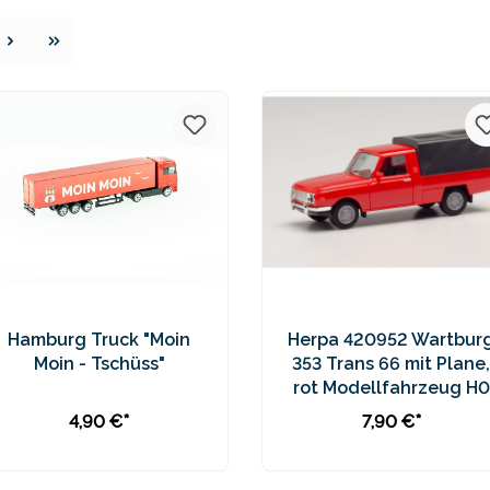
e
Hamburg Truck "Moin
Herpa 420952 Wartbur
Moin - Tschüss"
353 Trans 66 mit Plane,
rot Modellfahrzeug H0
1:87
4,90 €*
7,90 €*
In den Warenkorb
In den Warenkorb