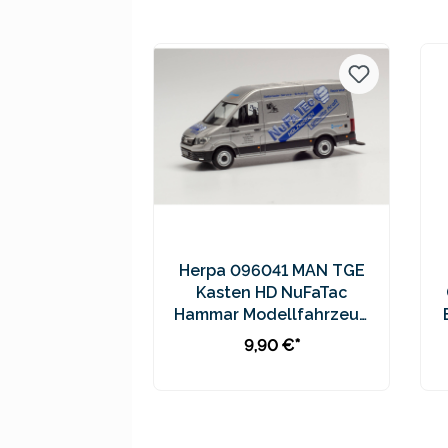
Preise inkl. MwSt. zzgl.
Versandkosten
Herpa 096041 MAN TGE
Kasten HD NuFaTac
Hammar Modellfahrzeug
H0 1:87
9,90 €*
In den Warenkorb
Preise inkl. MwSt. zzgl.