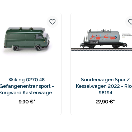
Preise inkl. MwSt. zzgl.
Preise inkl. MwSt. zzgl.
Versandkosten
Versandkosten
Wiking 0270 48
Sonderwagen Spur Z
Gefangenentransport -
Kesselwagen 2022 - Rio
Borgward Kastenwagen
98194
B611
9,90 €*
27,90 €*
In den Warenkorb
In den Warenkorb
Preise inkl. MwSt. zzgl.
Preise inkl. MwSt. zzgl.