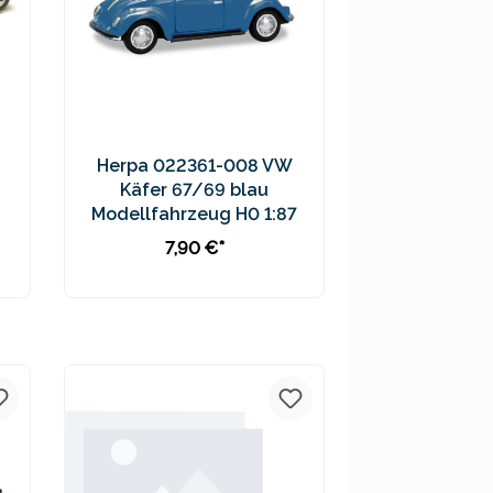
Herpa 022361-008 VW
Käfer 67/69 blau
Modellfahrzeug H0 1:87
7,90 €*
Preise inkl. MwSt. zzgl.
Versandkosten