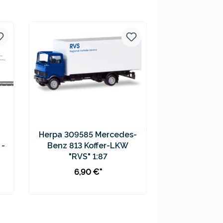
Preise inkl. MwSt. zzgl.
Versandkosten
Herpa 309585 Mercedes-
 -
Benz 813 Koffer-LKW
"RVS" 1:87
6,90 €*
In den Warenkorb
Preise inkl. MwSt. zzgl.