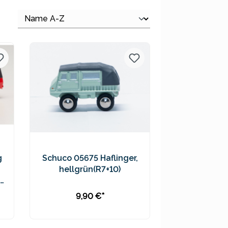
g
Schuco 05675 Haflinger,
hellgrün(R7+10)
9,90 €*
In den Warenkorb