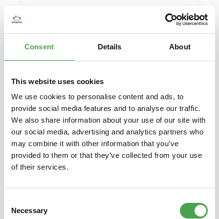
Herpa 430388-002 MB C-Klasse T-Modelle blau
Modellfahrzeug H0 1:87
Consent
Details
About
6,90 €*
Preise inkl. MwSt. zzgl. Versandkosten
Details
This website uses cookies
We use cookies to personalise content and ads, to
provide social media features and to analyse our traffic.
We also share information about your use of our site with
our social media, advertising and analytics partners who
may combine it with other information that you’ve
provided to them or that they’ve collected from your use
of their services.
Consent
Necessary
Selection