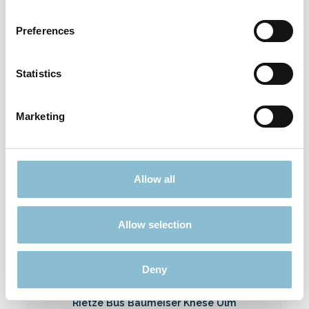
Rietze 50694 Ford Transit Emergency
Response 1:87
Preferences
3,90 €*
Preise inkl. MwSt. zzgl. Versandkosten
Statistics
In den Warenkorb
Marketing
Ausverkauft
Allow all
Rabatt
%
Allow selection
Deny
Rietze Bus Baumeiser Knese Ulm