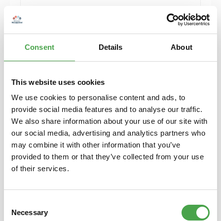
Herpa 430388-002 MB C-Klasse T-Modelle blau
Modellfahrzeug H0 1:87
Consent
Details
About
6,90 €*
Preise inkl. MwSt. zzgl. Versandkosten
Details
This website uses cookies
We use cookies to personalise content and ads, to
provide social media features and to analyse our traffic.
We also share information about your use of our site with
our social media, advertising and analytics partners who
may combine it with other information that you’ve
provided to them or that they’ve collected from your use
of their services.
Consent
Necessary
Selection