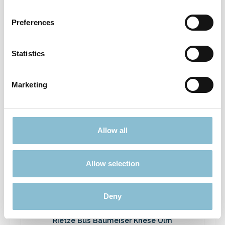
Rietze 50694 Ford Transit Emergency
Response 1:87
Preferences
3,90 €*
Preise inkl. MwSt. zzgl. Versandkosten
Statistics
In den Warenkorb
Marketing
Ausverkauft
Allow all
Rabatt
%
Allow selection
Deny
Rietze Bus Baumeiser Knese Ulm