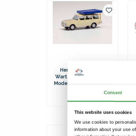
Versandkosten
Herpa 420549-002
Wartburg 353 `66. weiß
Modellfahrzeug H0 1:87
9,90 €*
Consent
In den Warenkorb
This website uses cookies
Preise inkl. MwSt. zzgl.
We use cookies to personalis
Versandkosten
information about your use of