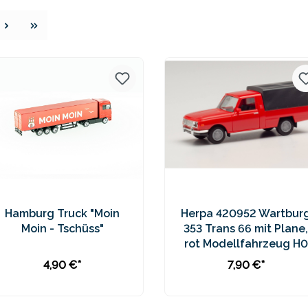
e
Hamburg Truck "Moin
Herpa 420952 Wartbur
Moin - Tschüss"
353 Trans 66 mit Plane,
rot Modellfahrzeug H0
1:87
4,90 €*
7,90 €*
In den Warenkorb
In den Warenkorb