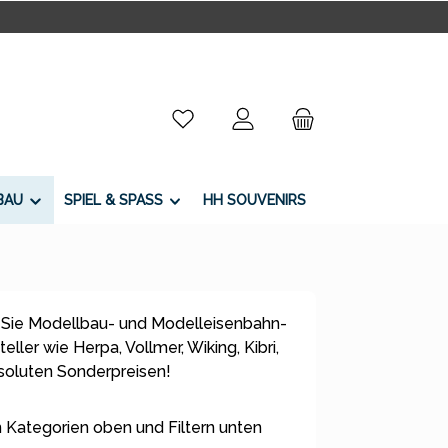
Du hast 0 Produkte auf dem Merkzettel
BAU
SPIEL & SPASS
HH SOUVENIRS
 Sie Modellbau- und Modelleisenbahn-
ller wie Herpa, Vollmer, Wiking, Kibri,
bsoluten Sonderpreisen!
 Kategorien oben und Filtern unten