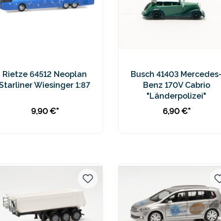
Rietze 64512 Neoplan
Busch 41403 Mercedes
Starliner Wiesinger 1:87
Benz 170V Cabrio
"Länderpolizei"
9,90 €*
6,90 €*
In den Warenkorb
Preise inkl. MwSt. zzgl.
Preise inkl. MwSt. zzgl.
Versandkosten
Versandkosten