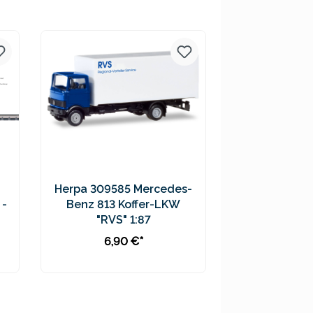
Preise inkl. MwSt. zzgl.
Versandkosten
Herpa 309585 Mercedes-
 -
Benz 813 Koffer-LKW
"RVS" 1:87
6,90 €*
In den Warenkorb
Preise inkl. MwSt. zzgl.