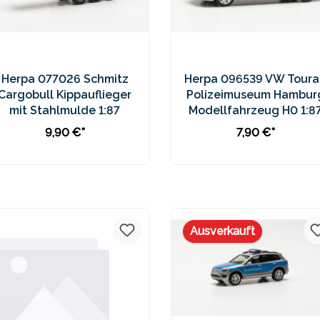
Herpa 077026 Schmitz
Herpa 096539 VW Toura
Cargobull Kippauflieger
Polizeimuseum Hambur
mit Stahlmulde 1:87
Modellfahrzeug H0 1:8
9,90 €*
7,90 €*
In den Warenkorb
In den Warenkorb
Preise inkl. MwSt. zzgl.
Preise inkl. MwSt. zzgl.
Versandkosten
Versandkosten
Ausverkauft