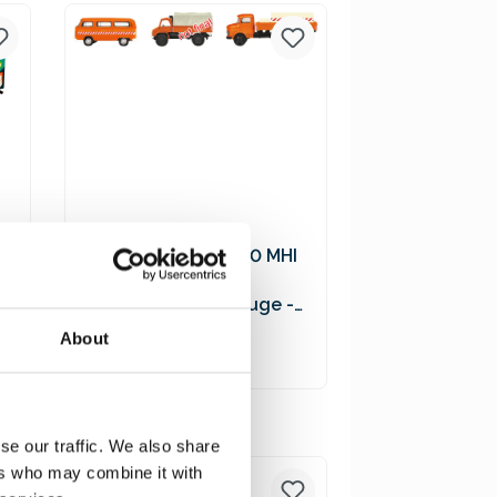
Versandkosten
Schuco 452655600 MHI
3er-Set
Kommunalfahrzeuge -
VW T2 Bus, MB L322
19,90 €*
About
Tankwagen, Unimog 404
In den Warenkorb
Preise inkl. MwSt. zzgl.
se our traffic. We also share
Versandkosten
ers who may combine it with