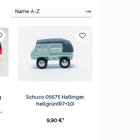
g
Schuco 05675 Haflinger,
hellgrün(R7+10)
9,90 €*
In den Warenkorb