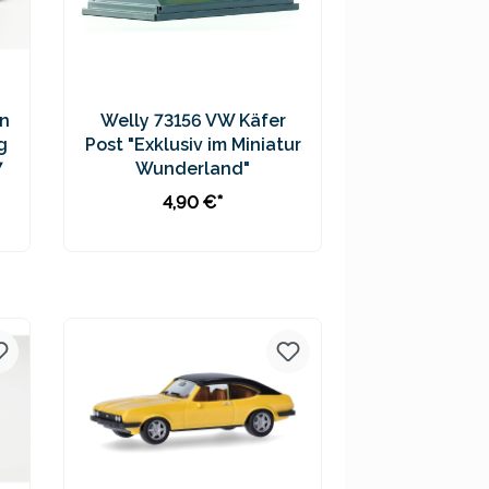
n
Welly 73156 VW Käfer
g
Post "Exklusiv im Miniatur
7
Wunderland"
4,90 €*
In den Warenkorb
Preise inkl. MwSt. zzgl.
Versandkosten