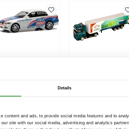
Versandkosten
Versandkosten
Herpa 950091 BMW 3er
Miniatur Wunderland
E90 Liqui Moly
Truck "Ships"
Modellfahrzeug H0 1:87
9,90 €*
3,90 €*
Details
In den Warenkorb
In den Warenkorb
Preise inkl. MwSt. zzgl.
Preise inkl. MwSt. zzgl.
e content and ads, to provide social media features and to analy
Versandkosten
Versandkosten
 our site with our social media, advertising and analytics partn
Ausverkauft
Ausverkauft