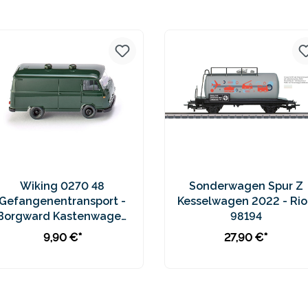
Preise inkl. MwSt. zzgl.
Preise inkl. MwSt. zzgl.
Versandkosten
Versandkosten
Wiking 0270 48
Sonderwagen Spur Z
Gefangenentransport -
Kesselwagen 2022 - Rio
Borgward Kastenwagen
98194
B611
9,90 €*
27,90 €*
In den Warenkorb
In den Warenkorb
Preise inkl. MwSt. zzgl.
Preise inkl. MwSt. zzgl.