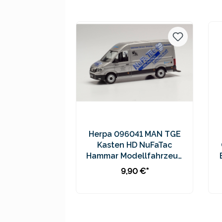
Preise inkl. MwSt. zzgl.
Versandkosten
Herpa 096041 MAN TGE
Kasten HD NuFaTac
Hammar Modellfahrzeug
H0 1:87
9,90 €*
In den Warenkorb
Preise inkl. MwSt. zzgl.