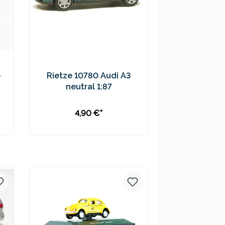
-
Rietze 10780 Audi A3
neutral 1:87
4,90 €*
In den Warenkorb
Preise inkl. MwSt. zzgl.
Versandkosten