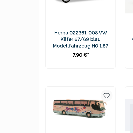
Herpa 022361-008 VW
Käfer 67/69 blau
Modellfahrzeug H0 1:87
7,90 €*
Preise inkl. MwSt. zzgl.
Versandkosten