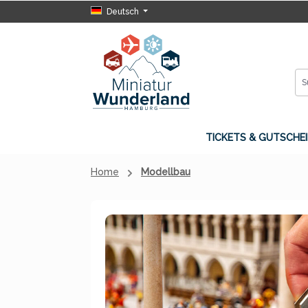
Deutsch
 Hauptinhalt springen
Zur Suche springen
Zur Hauptnavigation springen
TICKETS & GUTSCHEI
Home
Modellbau