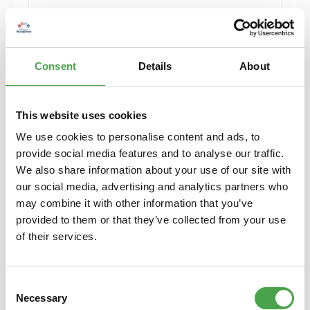
Herpa 430388-002 MB C-Klasse T-Modelle blau
Modellfahrzeug H0 1:87
Consent
Details
About
6,90 €*
Preise inkl. MwSt. zzgl. Versandkosten
Details
This website uses cookies
We use cookies to personalise content and ads, to
provide social media features and to analyse our traffic.
We also share information about your use of our site with
our social media, advertising and analytics partners who
may combine it with other information that you’ve
provided to them or that they’ve collected from your use
of their services.
Consent
Necessary
Selection