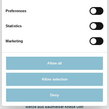
Rietze 50694 Ford Transit Emergency
Response 1:87
Preferences
3,90 €*
Preise inkl. MwSt. zzgl. Versandkosten
Statistics
In den Warenkorb
Marketing
Ausverkauft
Allow all
Rabatt
%
Allow selection
Deny
Rietze Bus Baumeiser Knese Ulm