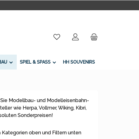
Du hast 0 Produkte auf dem Merkzettel
BAU
SPIEL & SPASS
HH SOUVENIRS
 Sie Modellbau- und Modelleisenbahn-
ller wie Herpa, Vollmer, Wiking, Kibri,
bsoluten Sonderpreisen!
 Kategorien oben und Filtern unten