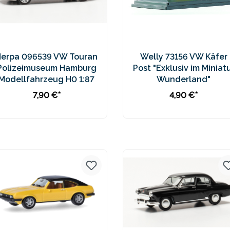
Herpa 096539 VW Touran
Welly 73156 VW Käfer
Polizeimuseum Hamburg
Post "Exklusiv im Miniat
Modellfahrzeug H0 1:87
Wunderland"
7,90 €*
4,90 €*
In den Warenkorb
In den Warenkorb
Preise inkl. MwSt. zzgl.
Preise inkl. MwSt. zzgl.
Versandkosten
Versandkosten