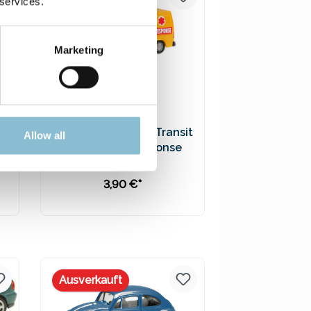
 services.
Marketing
-
Rietze 50694 Ford Transit
Allow all
Emergency Response
7
1:87
3,90 €*
In den Warenkorb
Preise inkl. MwSt. zzgl.
Versandkosten
Ausverkauft