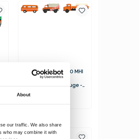
Versandkosten
Schuco 452655600 MHI
3er-Set
Kommunalfahrzeuge -
VW T2 Bus, MB L322
19,90 €*
About
Tankwagen, Unimog 404
In den Warenkorb
Preise inkl. MwSt. zzgl.
se our traffic. We also share
Versandkosten
ers who may combine it with