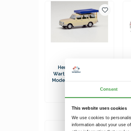
Versandkosten
Herpa 420549-002
Wartburg 353 `66. weiß
Modellfahrzeug H0 1:87
9,90 €*
Consent
In den Warenkorb
This website uses cookies
Preise inkl. MwSt. zzgl.
We use cookies to personalis
Versandkosten
information about your use of