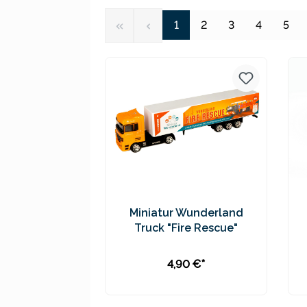
Seite
Seite
Seite
Seite
Seit
1
2
3
4
5
Miniatur Wunderland
Truck "Fire Rescue"
4,90 €*
In den Warenkorb