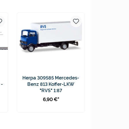
Preise inkl. MwSt. zzgl.
Versandkosten
Herpa 309585 Mercedes-
 -
Benz 813 Koffer-LKW
"RVS" 1:87
6,90 €*
In den Warenkorb
Preise inkl. MwSt. zzgl.