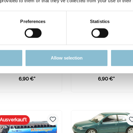
 provided to them or that they’ve collected from your use of their
Preferences
Statistics
ietze 21502 Ford Transit
Herpa 430388-002 MB C
Allow selection
6 Bus -metallic rot oder
Klasse T-Modelle blau
blau 1:87
Modellfahrzeug H0 1:8
6,90 €*
6,90 €*
Preise inkl. MwSt. zzgl.
Preise inkl. MwSt. zzgl.
Versandkosten
Versandkosten
Ausverkauft