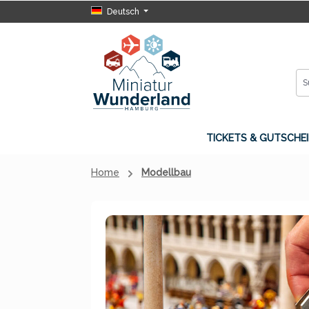
Deutsch
 Hauptinhalt springen
Zur Suche springen
Zur Hauptnavigation springen
TICKETS & GUTSCHEI
Home
Modellbau