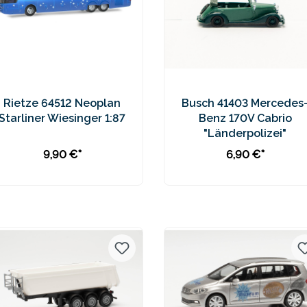
Rietze 64512 Neoplan
Busch 41403 Mercedes
Starliner Wiesinger 1:87
Benz 170V Cabrio
"Länderpolizei"
9,90 €*
6,90 €*
In den Warenkorb
Preise inkl. MwSt. zzgl.
Preise inkl. MwSt. zzgl.
Versandkosten
Versandkosten