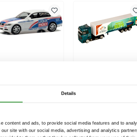
Versandkosten
Versandkosten
Herpa 950091 BMW 3er
Miniatur Wunderland
E90 Liqui Moly
Truck "Ships"
Modellfahrzeug H0 1:87
9,90 €*
3,90 €*
Details
In den Warenkorb
In den Warenkorb
Preise inkl. MwSt. zzgl.
Preise inkl. MwSt. zzgl.
e content and ads, to provide social media features and to analy
Versandkosten
Versandkosten
 our site with our social media, advertising and analytics partn
Ausverkauft
Ausverkauft