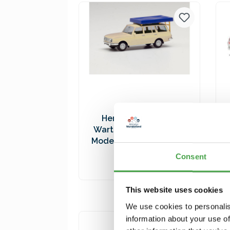
Versandkosten
Herpa 420549-002
Wartburg 353 `66. weiß
Modellfahrzeug H0 1:87
9,90 €*
Consent
In den Warenkorb
This website uses cookies
Preise inkl. MwSt. zzgl.
We use cookies to personalis
Versandkosten
information about your use of