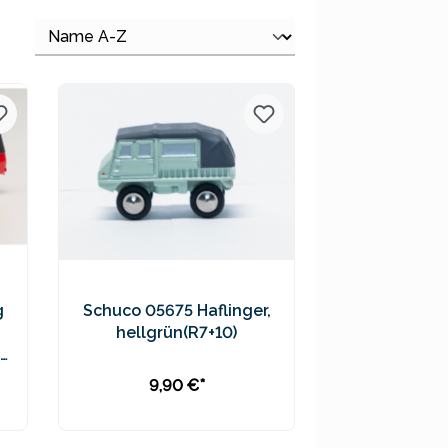
g
Schuco 05675 Haflinger,
hellgrün(R7+10)
9,90 €*
In den Warenkorb