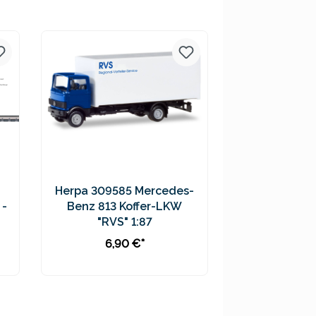
Preise inkl. MwSt. zzgl.
Versandkosten
Herpa 309585 Mercedes-
 -
Benz 813 Koffer-LKW
"RVS" 1:87
6,90 €*
In den Warenkorb
Preise inkl. MwSt. zzgl.