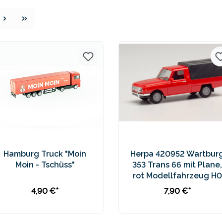
e
Hamburg Truck "Moin
Herpa 420952 Wartbur
Moin - Tschüss"
353 Trans 66 mit Plane,
rot Modellfahrzeug H0
1:87
4,90 €*
7,90 €*
In den Warenkorb
In den Warenkorb