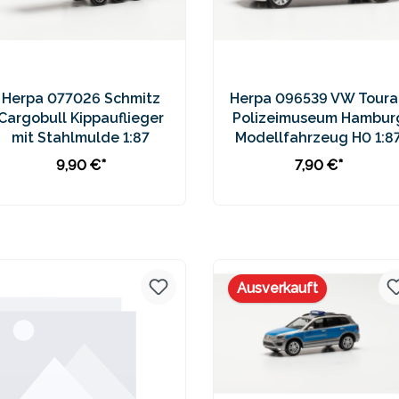
Herpa 077026 Schmitz
Herpa 096539 VW Toura
Cargobull Kippauflieger
Polizeimuseum Hambur
mit Stahlmulde 1:87
Modellfahrzeug H0 1:8
9,90 €*
7,90 €*
In den Warenkorb
In den Warenkorb
Preise inkl. MwSt. zzgl.
Preise inkl. MwSt. zzgl.
Versandkosten
Versandkosten
Ausverkauft