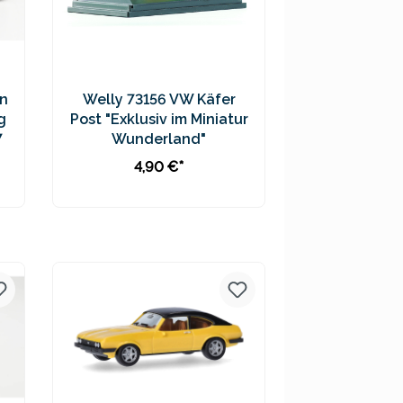
n
Welly 73156 VW Käfer
g
Post "Exklusiv im Miniatur
7
Wunderland"
4,90 €*
In den Warenkorb
Preise inkl. MwSt. zzgl.
Versandkosten