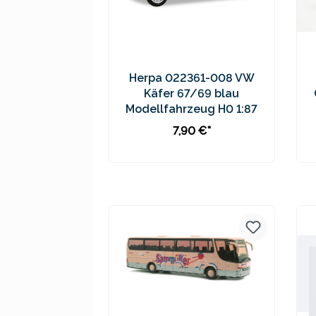
Herpa 022361-008 VW
Käfer 67/69 blau
Modellfahrzeug H0 1:87
7,90 €*
Preise inkl. MwSt. zzgl.
Versandkosten