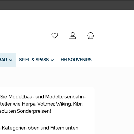
Du hast 0 Produkte auf dem Merkzettel
BAU
SPIEL & SPASS
HH SOUVENIRS
 Sie Modellbau- und Modelleisenbahn-
ller wie Herpa, Vollmer, Wiking, Kibri,
bsoluten Sonderpreisen!
 Kategorien oben und Filtern unten