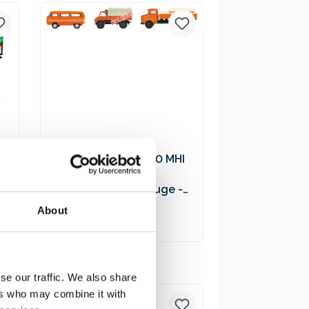
Versandkosten
Schuco 452655600 MHI
3er-Set
Kommunalfahrzeuge -
VW T2 Bus, MB L322
19,90 €*
About
Tankwagen, Unimog 404
In den Warenkorb
Preise inkl. MwSt. zzgl.
se our traffic. We also share
Versandkosten
ers who may combine it with