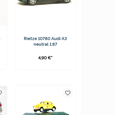
-
Rietze 10780 Audi A3
neutral 1:87
4,90 €*
In den Warenkorb
Preise inkl. MwSt. zzgl.
Versandkosten