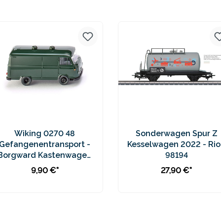
Preise inkl. MwSt. zzgl.
Preise inkl. MwSt. zzgl.
Versandkosten
Versandkosten
Wiking 0270 48
Sonderwagen Spur Z
Gefangenentransport -
Kesselwagen 2022 - Rio
Borgward Kastenwagen
98194
B611
9,90 €*
27,90 €*
In den Warenkorb
In den Warenkorb
Preise inkl. MwSt. zzgl.
Preise inkl. MwSt. zzgl.