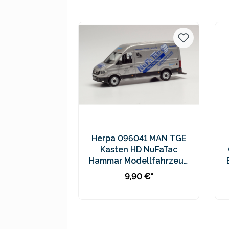
Preise inkl. MwSt. zzgl.
Versandkosten
Herpa 096041 MAN TGE
Kasten HD NuFaTac
Hammar Modellfahrzeug
H0 1:87
9,90 €*
In den Warenkorb
Preise inkl. MwSt. zzgl.