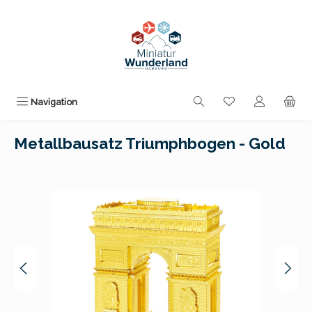
Zum Hauptinhalt springen
Du hast 0 Produk
Navigation
Metallbausatz Triumphbogen - Gold
Bildergalerie überspringen