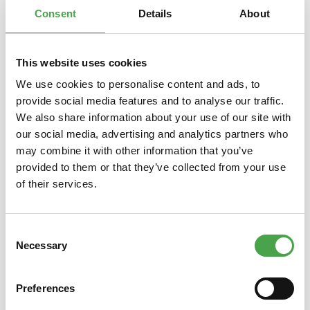
Consent
Details
About
This website uses cookies
Produktgalerie überspringen
Das könnte Ihnen auch gefallen
We use cookies to personalise content and ads, to
provide social media features and to analyse our traffic.
We also share information about your use of our site with
our social media, advertising and analytics partners who
may combine it with other information that you’ve
provided to them or that they’ve collected from your use
of their services.
Consent
Metallbausatz Werkzeugset
Licht
Necessary
Selection
Preferences
4,90 €*