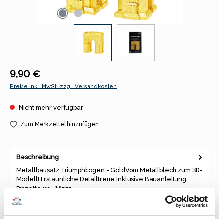
Regulärer Preis:
9,90 €
Preise inkl. MwSt. zzgl. Versandkosten
Nicht mehr verfügbar
Zum Merkzettel hinzufügen
Beschreibung
Metallbausatz Triumphbogen - GoldVom Metallblech zum 3D-
Modell! Erstaunliche Detailtreue Inklusive Bauanleitung
Pinzette un…
Mehr
Eigenschaften