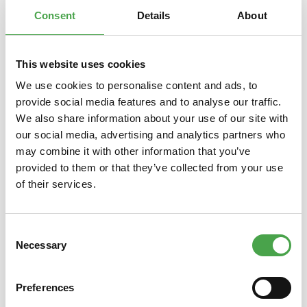
Consent
Details
About
This website uses cookies
Produktgalerie überspringen
Verwandte Produkte
We use cookies to personalise content and ads, to
provide social media features and to analyse our traffic.
We also share information about your use of our site with
our social media, advertising and analytics partners who
may combine it with other information that you’ve
provided to them or that they’ve collected from your use
of their services.
Consent
Gutschein Führung "Große
Gut
Necessary
Wunderwelten" - Kinder bis 15
Selection
Jahre
Preferences
27,00 €*